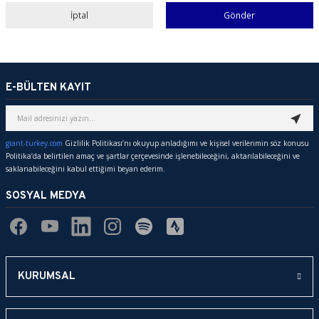
İptal
Gönder
E-BÜLTEN KAYIT
giant-turkey.com
Gizlilik Politikası’nı okuyup anladığımı ve kişisel verilerimin söz konusu
Politika’da belirtilen amaç ve şartlar çerçevesinde işlenebileceğini, aktarılabileceğini ve
saklanabileceğini kabul ettiğimi beyan ederim.
SOSYAL MEDYA
KURUMSAL