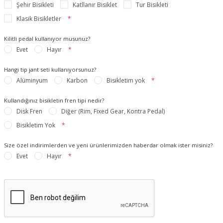
Şehir Bisikleti
Katllanır Bisiklet
Tur Bisikleti
Klasik Bisikletler
*
Kilitli pedal kullanıyor musunuz?
Evet
Hayır
*
Hangi tip jant seti kullanıyorsunuz?
Alüminyum
Karbon
Bisikletim yok
*
Kullandığınız bisikletin fren tipi nedir?
Disk Fren
Diğer (Rim, Fixed Gear, Kontra Pedal)
Bisikletim Yok
*
Size özel indirimlerden ve yeni ürünlerimizden haberdar olmak ister misiniz?
Evet
Hayır
*