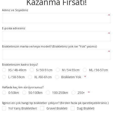
Kazanma Fırsatı!
Adınız ve Soyadınız
*
E-posta adresiniz
*
Bisikletinizin marka ve/veya modeli? (Bisikletiniz yok ise “Yok” yazınız)
*
Bisikletinizim kadro boyu?
XS / 48-49cm
S / 50-51cm
M / 54-55cm
ML / 56-57cm
L / 58-59cm
XL /60-61cm
Bisikletim Yok
*
Haftada kaç km sürüyorsunuz?
0-50km
50-100km
100-250km
250+
*
İlginizi en çok hangi tip bisikletler çekiyor? (Birden fazla şık işaretleyebilirsiniz.)
Yol Yarış Bisikletileri
Gravel Bisikleti
Dağ Bisikleti