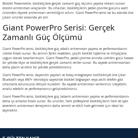
Bisiklet Powermetre, bisikletçilere gerçek zamanlı güç ölçümü yapma imkanı sunan
önemli antrenman araçlarıdır. Bu cihazlar, bisikletçilerin pedal çevirme gücünü watt
cinsinden ölçerek antrenman verimliliğini artırır. Giant PowerPro serisi ise bu alanda öne
çıkan ürünler arasında yer alır.
Giant PowerPro Serisi: Gerçek
Zamanlı Güç Ölçümü
Giant PowerPro serisi, bisikletçilere güç odaklı antrenman yapma ve performanslarını
izleme fırsatı sunar. Bu serinin farklı modelleri, çeşitli bisiklet tiplerine ve ihtiyaçlara
uygun olarak tasarlanmıştır. Giant PowerPro, pedal çevirme anında üretilen gücü hassas
bir şekilde ölçer ve bisikletçilere gerçek zamanlı veriler sunar. Bu sayede antrenmanları
daha planlı ve etkili bir şekilde yönetebilirsiniz.
Giant PowerPro serisi, dayanıklı yapıları ve kolay entegrasyon özellikleriyle öne çıkar.
Bluetooth veya ANT+ teknolojisi sayesinde bisiklet bilgisayarı veya akıllı telefon gibi
cihazlarla sorunsuzca iletişim kurabilir. Bu sayede antrenman verilerinizi izleyebilir,
analiz edebilir ve performansınızı geliştirebilirsiniz.
Giant PowerPro serisi, bisikletçilere güç tabanlı antrenman yapma ve performanslarını
daha iyi anlama fırsatı sunar. Bu ürünler, hem profesyonel bisikletçilerin hem de spor
severlerin antrenman deneyimini daha verimli ve etkili hale getirmek için ideal bir
seçenektir.