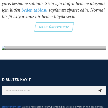
yarış kesimine sahiptir. Sizin için doğru bedene ulaşmak
için lütfen
beden tablosu
sayfamızı ziyaret edin. Normal
bir fit istiyorsanız bir beden büyük seçin.
NASIL ÜRETİYORUZ
E-BÜLTEN KAYIT
giant-turkey.com
Gizlilik Politikası’nı okuyup anladığımı ve kişisel verilerimin söz konusu