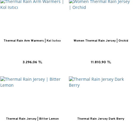
kları
Gravel Hoodie
Statement Bisiklet Forması
Thermal Rain Arm Warmers | Kol Isıtıcı
Women Thermal Rain Jersey | Orchid
3.296,06 TL
11.810,90 TL
Thermal Rain Jersey | Bitter Lemon
Thermal Rain Jersey Dark Berry