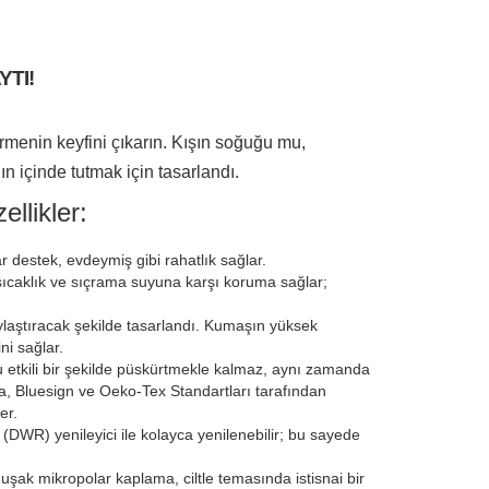
YTI!
sürmenin keyfini çıkarın. Kışın soğuğu mu,
ın içinde tutmak için tasarlandı.
llikler:
ar destek, evdeymiş gibi rahatlık sağlar.
 sıcaklık ve sıçrama suyuna karşı koruma sağlar;
laylaştıracak şekilde tasarlandı. Kumaşın yüksek
ni sağlar.
tkili bir şekilde püskürtmekle kalmaz, aynı zamanda
ma, Bluesign ve Oeko-Tex Standartları tarafından
er.
i (DWR) yenileyici ile kolayca yenilenebilir; bu sayede
uşak mikropolar kaplama, ciltle temasında istisnai bir