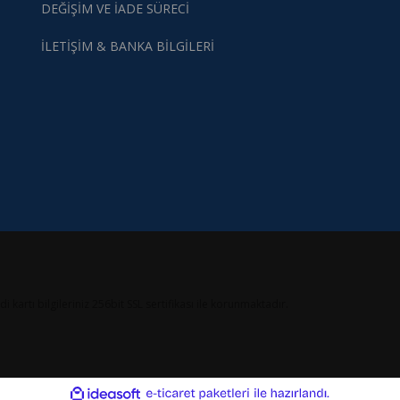
DEĞİŞİM VE İADE SÜRECİ
İLETİŞİM & BANKA BİLGİLERİ
artı bilgileriniz 256bit SSL sertifikası ile korunmaktadır.
ile
ideasoft
e-