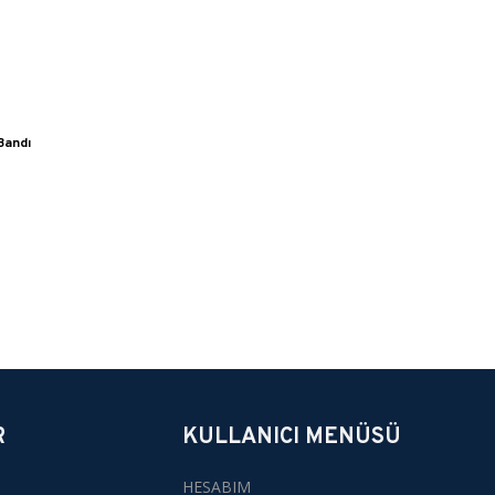
Bandı
R
KULLANICI MENÜSÜ
HESABIM