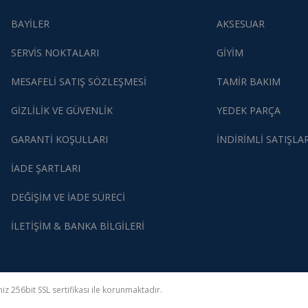
BAYİLER
AKSESUAR
SERVİS NOKTALARI
GİYİM
MESAFELİ SATIŞ SÖZLEŞMESİ
TAMİR BAKIM
GİZLİLİK VE GÜVENLİK
YEDEK PARÇA
GARANTİ KOŞULLARI
İNDİRİMLİ SATIŞLA
İADE ŞARTLARI
DEĞİŞİM VE İADE SÜRECİ
İLETİŞİM & BANKA BİLGİLERİ
z 256bit SSL sertifikası ile korunmaktadır.