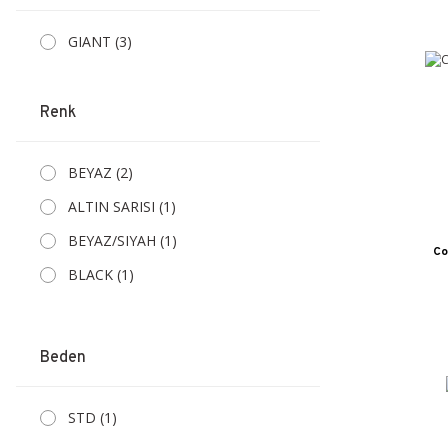
GIANT (3)
Renk
BEYAZ (2)
ALTIN SARISI (1)
BEYAZ/SIYAH (1)
Co
BLACK (1)
KIRMIZI (1)
KIRMIZI/BEYAZ (1)
Beden
MAVI (1)
MAVI/BEYAZ (1)
STD (1)
SIYAH (1)