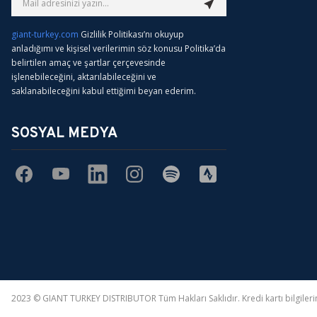
giant-turkey.com
Gizlilik Politikası’nı okuyup
anladığımı ve kişisel verilerimin söz konusu Politika’da
belirtilen amaç ve şartlar çerçevesinde
işlenebileceğini, aktarılabileceğini ve
saklanabileceğini kabul ettiğimi beyan ederim.
SOSYAL MEDYA
2023 © GIANT TURKEY DISTRIBUTOR Tüm Hakları Saklıdır. Kredi kartı bilgilerini