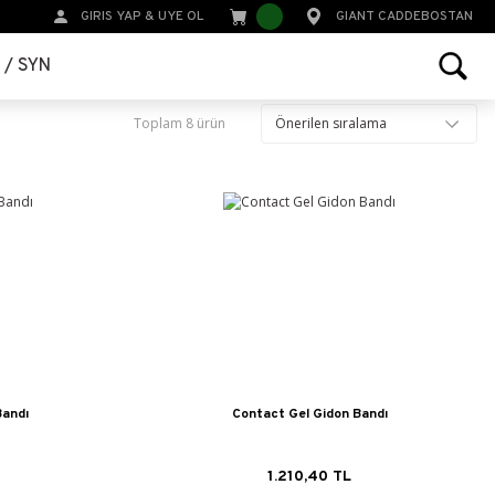
GIRIS YAP
&
UYE OL
GIANT CADDEBOSTAN
r / SYN
Toplam 8 ürün
Bandı
Contact Gel Gidon Bandı
1.210,40 TL