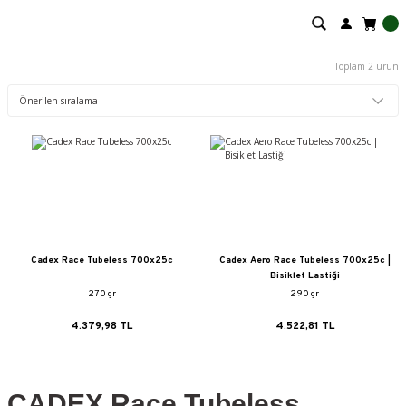
Toplam 2 ürün
Cadex Race Tubeless 700x25c
Cadex Aero Race Tubeless 700x25c |
Bisiklet Lastiği
270 gr
290 gr
4.379,98 TL
4.522,81 TL
CADEX Race Tubeless