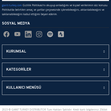
giant-turkey.com
Gizlilik Politikası’nı okuyup anladığımı ve kişisel verilerimin söz konusu
Politika’da belirtilen amaç ve şartlar çerçevesinde işlenebileceğini, aktarılabileceğini ve
saklanabileceğini kabul ettiğimi beyan ederim.
SOSYAL MEDYA
KURUMSAL
KATEGORİLER
KULLANICI MENÜSÜ
2023 © GIANT TURKEY DISTRIBUTOR Tüm Hakları Saklıdır. Kredi kartı bilgileriniz 256bit