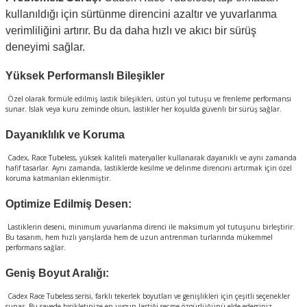
kullanıldığı için sürtünme direncini azaltır ve yuvarlanma
verimliliğini artırır. Bu da daha hızlı ve akıcı bir sürüş
deneyimi sağlar.
Yüksek Performanslı Bileşikler
Özel olarak formüle edilmiş lastik bileşikleri, üstün yol tutuşu ve frenleme performansı
sunar. Islak veya kuru zeminde olsun, lastikler her koşulda güvenli bir sürüş sağlar.
Dayanıklılık ve Koruma
Cadex, Race Tubeless, yüksek kaliteli materyaller kullanarak dayanıklı ve aynı zamanda
hafif tasarlar. Aynı zamanda, lastiklerde kesilme ve delinme direncini artırmak için özel
koruma katmanları eklenmiştir.
Optimize Edilmiş Desen:
Lastiklerin deseni, minimum yuvarlanma direnci ile maksimum yol tutuşunu birleştirir.
Bu tasarım, hem hızlı yarışlarda hem de uzun antrenman turlarında mükemmel
performans sağlar.
Geniş Boyut Aralığı:
Cadex Race Tubeless serisi, farklı tekerlek boyutları ve genişlikleri için çeşitli seçenekler
sunar. Bu sayede bisikletinize en uygun lastiği seçme özgürlüğünü elde edersiniz.