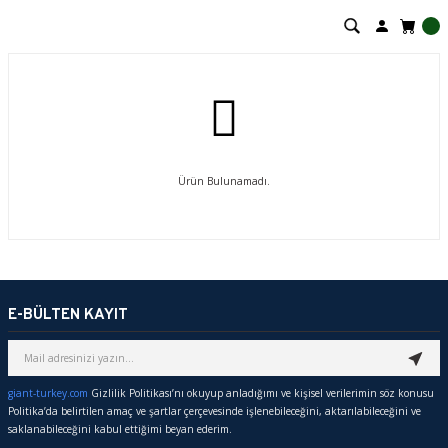
Ürün Bulunamadı.
E-BÜLTEN KAYIT
giant-turkey.com
Gizlilik Politikası’nı okuyup anladığımı ve kişisel verilerimin söz konusu
Politika’da belirtilen amaç ve şartlar çerçevesinde işlenebileceğini, aktarılabileceğini ve
saklanabileceğini kabul ettiğimi beyan ederim.