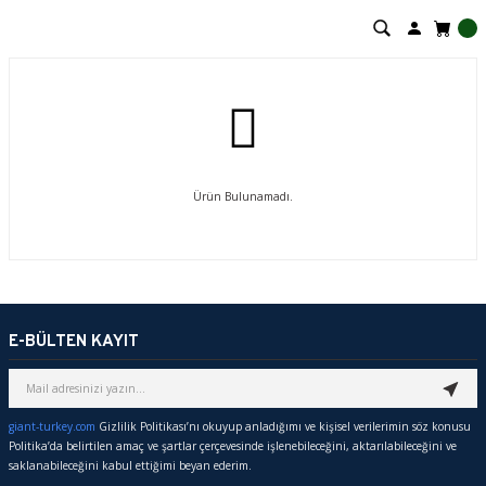
Ürün Bulunamadı.
E-BÜLTEN KAYIT
giant-turkey.com
Gizlilik Politikası’nı okuyup anladığımı ve kişisel verilerimin söz konusu
Politika’da belirtilen amaç ve şartlar çerçevesinde işlenebileceğini, aktarılabileceğini ve
saklanabileceğini kabul ettiğimi beyan ederim.