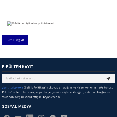
Tüm Bloglar
E-BÜLTEN KAYIT
giant-turkey.com
Gizlilik Politikası’nı okuyup anladığımı ve kişisel verilerimin söz konusu
Politika’da belirtilen amaç ve şartlar çerçevesinde işlenebileceğini, aktarılabileceğini ve
saklanabileceğini kabul ettiğimi beyan ederim.
SOSYAL MEDYA