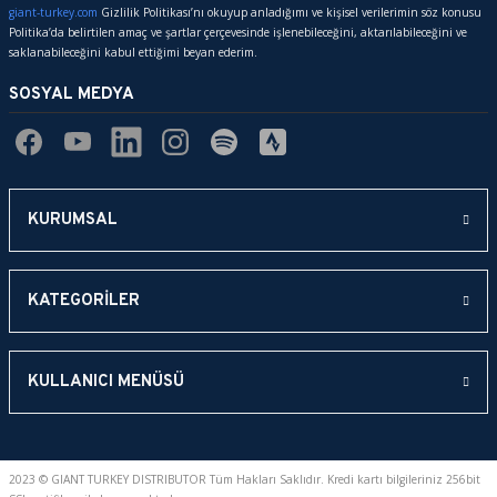
giant-turkey.com
Gizlilik Politikası’nı okuyup anladığımı ve kişisel verilerimin söz konusu
Politika’da belirtilen amaç ve şartlar çerçevesinde işlenebileceğini, aktarılabileceğini ve
saklanabileceğini kabul ettiğimi beyan ederim.
SOSYAL MEDYA
KURUMSAL
KATEGORİLER
KULLANICI MENÜSÜ
2023 © GIANT TURKEY DISTRIBUTOR Tüm Hakları Saklıdır. Kredi kartı bilgileriniz 256bit