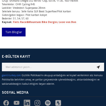
Grup: Shimano Ultegra Di2 R8100 12sp, 50/34, 11-30, 160/140mm
Tekerlekler: OHR Cycling R45
Lastikler: Vredestein Superpasso 28mm
Sele/sele borusu: Selle Italia SLR Boost Superflow/Pilot karbon
Gidon/gidon boğazı: Pilot karbon kokpit
Bedenler: 51, 54, 57, 60
Kaynak:
Fiets Race&Mountain Bike Dergisi, Leon von Bon
Tüm Bloglar
E-BÜLTEN KAYIT
giant-turkey.com
Gizlilik Politikası’nı okuyup anladığımı ve kişisel verilerimin söz konusu
Politika’da belirtilen amaç ve şartlar çerçevesinde işlenebileceğini, aktarılabileceğini ve
saklanabileceğini kabul ettiğimi beyan ederim.
SOSYAL MEDYA