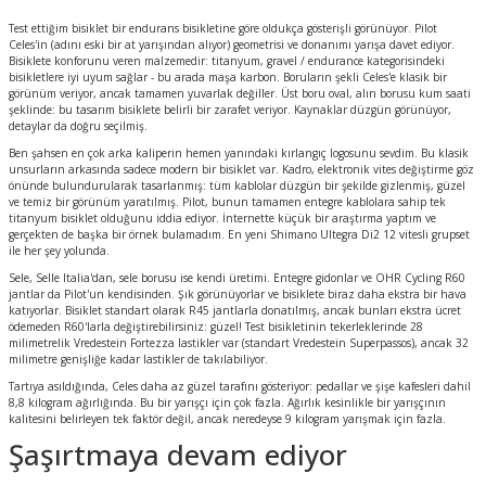
Test ettiğim bisiklet bir endurans bisikletine göre oldukça gösterişli görünüyor. Pilot
Celes'in (adını eski bir at yarışından alıyor) geometrisi ve donanımı yarışa davet ediyor.
Bisiklete konforunu veren malzemedir: titanyum, gravel / endurance kategorisindeki
bisikletlere iyi uyum sağlar - bu arada maşa karbon. Boruların şekli Celes'e klasik bir
görünüm veriyor, ancak tamamen yuvarlak değiller. Üst boru oval, alın borusu kum saati
şeklinde: bu tasarım bisiklete belirli bir zarafet veriyor. Kaynaklar düzgün görünüyor,
detaylar da doğru seçilmiş.
Ben şahsen en çok arka kaliperin hemen yanındaki kırlangıç logosunu sevdim. Bu klasik
unsurların arkasında sadece modern bir bisiklet var. Kadro, elektronik vites değiştirme göz
önünde bulundurularak tasarlanmış: tüm kablolar düzgün bir şekilde gizlenmiş, güzel
ve temiz bir görünüm yaratılmış. Pilot, bunun tamamen entegre kablolara sahip tek
titanyum bisiklet olduğunu iddia ediyor. İnternette küçük bir araştırma yaptım ve
gerçekten de başka bir örnek bulamadım. En yeni Shimano Ultegra Di2 12 vitesli grupset
ile her şey yolunda.
Sele, Selle Italia'dan, sele borusu ise kendi üretimi. Entegre gidonlar ve OHR Cycling R60
jantlar da Pilot'un kendisinden. Şık görünüyorlar ve bisiklete biraz daha ekstra bir hava
katıyorlar. Bisiklet standart olarak R45 jantlarla donatılmış, ancak bunları ekstra ücret
ödemeden R60'larla değiştirebilirsiniz: güzel! Test bisikletinin tekerleklerinde 28
milimetrelik Vredestein Fortezza lastikler var (standart Vredestein Superpassos), ancak 32
milimetre genişliğe kadar lastikler de takılabiliyor.
Tartıya asıldığında, Celes daha az güzel tarafını gösteriyor: pedallar ve şişe kafesleri dahil
8,8 kilogram ağırlığında. Bu bir yarışçı için çok fazla. Ağırlık kesinlikle bir yarışçının
kalitesini belirleyen tek faktör değil, ancak neredeyse 9 kilogram yarışmak için fazla.
Şaşırtmaya devam ediyor