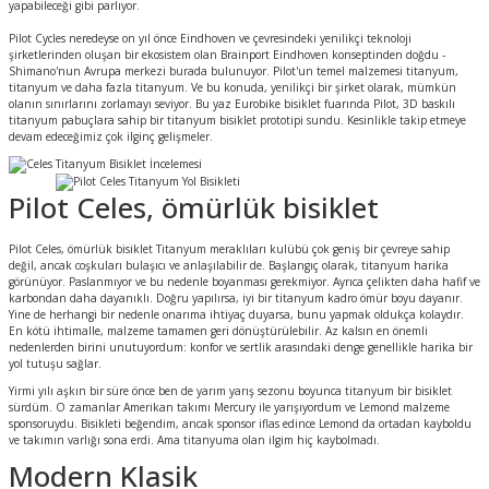
yapabileceği gibi parlıyor.
Pilot Cycles neredeyse on yıl önce Eindhoven ve çevresindeki yenilikçi teknoloji
şirketlerinden oluşan bir ekosistem olan Brainport Eindhoven konseptinden doğdu -
Shimano'nun Avrupa merkezi burada bulunuyor. Pilot'un temel malzemesi titanyum,
titanyum ve daha fazla titanyum. Ve bu konuda, yenilikçi bir şirket olarak, mümkün
olanın sınırlarını zorlamayı seviyor. Bu yaz Eurobike bisiklet fuarında Pilot, 3D baskılı
titanyum pabuçlara sahip bir titanyum bisiklet prototipi sundu. Kesinlikle takip etmeye
devam edeceğimiz çok ilginç gelişmeler.
Pilot Celes, ömürlük bisiklet
Pilot Celes, ömürlük bisiklet Titanyum meraklıları kulübü çok geniş bir çevreye sahip
değil, ancak coşkuları bulaşıcı ve anlaşılabilir de. Başlangıç olarak, titanyum harika
görünüyor. Paslanmıyor ve bu nedenle boyanması gerekmiyor. Ayrıca çelikten daha hafif ve
karbondan daha dayanıklı. Doğru yapılırsa, iyi bir titanyum kadro ömür boyu dayanır.
Yine de herhangi bir nedenle onarıma ihtiyaç duyarsa, bunu yapmak oldukça kolaydır.
En kötü ihtimalle, malzeme tamamen geri dönüştürülebilir. Az kalsın en önemli
nedenlerden birini unutuyordum: konfor ve sertlik arasındaki denge genellikle harika bir
yol tutuşu sağlar.
Yirmi yılı aşkın bir süre önce ben de yarım yarış sezonu boyunca titanyum bir bisiklet
sürdüm. O zamanlar Amerikan takımı Mercury ile yarışıyordum ve Lemond malzeme
sponsoruydu. Bisikleti beğendim, ancak sponsor iflas edince Lemond da ortadan kayboldu
ve takımın varlığı sona erdi. Ama titanyuma olan ilgim hiç kaybolmadı.
Modern Klasik