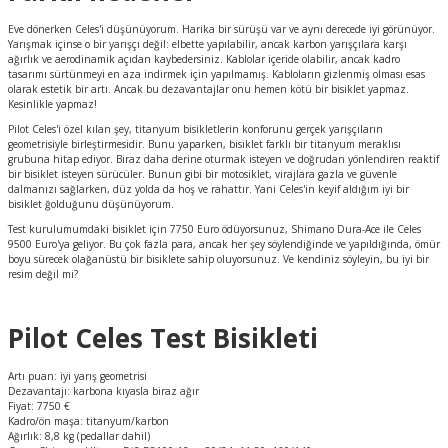
Eve dönerken Celes'i düşünüyorum. Harika bir sürüşü var ve aynı derecede iyi görünüyor.
Yarışmak içinse o bir yarışçı değil: elbette yapılabilir, ancak karbon yarışçılara karşı
ağırlık ve aerodinamik açıdan kaybedersiniz. Kablolar içeride olabilir, ancak kadro
tasarımı sürtünmeyi en aza indirmek için yapılmamış. Kabloların gizlenmiş olması esas
olarak estetik bir artı. Ancak bu dezavantajlar onu hemen kötü bir bisiklet yapmaz.
Kesinlikle yapmaz!
Pilot Celes'i özel kılan şey, titanyum bisikletlerin konforunu gerçek yarışçıların
geometrisiyle birleştirmesidir. Bunu yaparken, bisiklet farklı bir titanyum meraklısı
grubuna hitap ediyor. Biraz daha derine oturmak isteyen ve doğrudan yönlendiren reaktif
bir bisiklet isteyen sürücüler. Bunun gibi bir motosiklet, virajlara gazla ve güvenle
dalmanızı sağlarken, düz yolda da hoş ve rahattır. Yani Celes'in keyif aldığım iyi bir
bisiklet ğolduğunu düşünüyorum.
Test kurulumumdaki bisiklet için 7750 Euro ödüyorsunuz, Shimano Dura-Ace ile Celes
9500 Euro'ya geliyor. Bu çok fazla para, ancak her şey söylendiğinde ve yapıldığında, ömür
boyu sürecek olağanüstü bir bisiklete sahip oluyorsunuz. Ve kendiniz söyleyin, bu iyi bir
resim değil mi?
Pilot Celes Test Bisikleti
Artı puan: iyi yarış geometrisi
Dezavantajı: karbona kıyasla biraz ağır
Fiyat: 7750 €
Kadro/ön maşa: titanyum/karbon
Ağırlık: 8,8 kg (pedallar dahil)