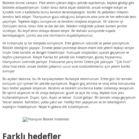
Bisiklete binme zamanı. Pilot selemi çoktan doğru şekilde ayarlamıştı, böylece geldiği gibi
bisiklete atlayabiliyorum. Gidon biraz daha alçak olabilirdi, ancak entegre kokpit ve
içindeki tüm o kablolarla bunu kendim denemeyeceğim. Konfor ilk pedaldan itibaren
kendini belli ediyor: Titanyumun gücü olduğunu biliyorum ama yine de her seferinde beni
şaşırtıyor. Tepelere doğru sürüyorum ve kendimi virajlara atıyorum. İlk izlenim iyi.
Dönüşten sonra, biraz itme ve dal dal dal. Seleden indiğimde yüksek karbon jantlar
vızıldıyor. Bu keyif verici olmaya devam ediyor. Bir dahaki sürüşümde supabı
bantlayacağım, çünkü ara sıra tıkırtılarını duyabiliyorsunuz.
İlk tırmanışta iyi bir tempoda sürüyorum. Eller gidonun üstünde ve pedal çeviriyorum.
Bisiklet istediğimi yapıyor. Zirvede pedal çevirmeye devam etsem bile yeterli tepkiyi veriyor.
İnişte Celes tanıdık ve dengeli hissettiriyor. Yumuşak virajlardan uçarak geçiyorum ve
keyfini çıkarıyorum. Kokpit harika bir şekilde sıkı hissettiriyor, güneş fırçalanmış
titanyumun üzerinde parlıyor. Endurance yarış terimi Celes'e çok yakışıyor. "Çok hızlı"
olma hissi eksik, ancak bisiklet çabanızı uzun süre sürdürebilmeniz için yeterli konfor
sunuyor.
Bu açıdan bakınca, bu ilk karşılaşmadan fazlasıyla memnunum. Ertesi gün bir sonraki
sürüşüm için iyimser bir şekilde ayrılıyorum. Bugün güç artırma ve viraj alma konusunda
bazı testler yapmak istiyorum. Kendimi ve bisikleti sınırlarına kadar zorlamayı seviyorum.
Bir sprint atıyorum ve ilk viraja dalıyorum: güzel ve açık bir viraj, böylece tüm yolu
kullanabiliyorum. Dışarı, içeri, dışarı ve tekrar. Güzel gidiyor. Bir sonraki viraja geçiyorum.
Tekrar daldım. Kahretsin, yolda çakıl var. Hafifçe fren yapıyorum ve ön tekerleğimin
kaydığını hissediyorum. Neyse ki gidona dik tutabiliyorum.
Farklı hedefler