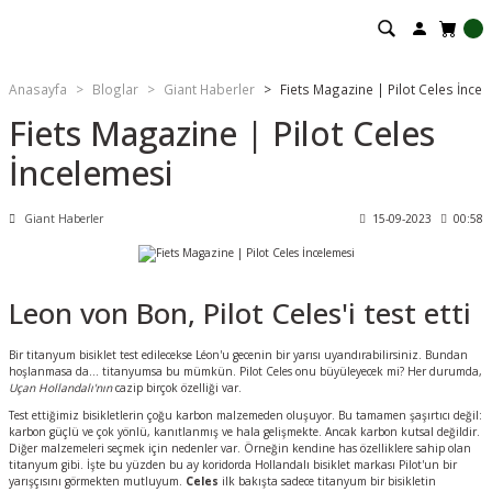
Anasayfa
Bloglar
Giant Haberler
Fiets Magazine | Pilot Celes İnce
Fiets Magazine | Pilot Celes
İncelemesi
Giant Haberler
15-09-2023
00:58
Leon von Bon, Pilot Celes'i test etti
Bir titanyum bisiklet test edilecekse Léon'u gecenin bir yarısı uyandırabilirsiniz. Bundan
hoşlanmasa da... titanyumsa bu mümkün. Pilot Celes onu büyüleyecek mi? Her durumda,
Uçan Hollandalı'nın
cazip birçok özelliği var.
Test ettiğimiz bisikletlerin çoğu karbon malzemeden oluşuyor. Bu tamamen şaşırtıcı değil:
karbon güçlü ve çok yönlü, kanıtlanmış ve hala gelişmekte. Ancak karbon kutsal değildir.
Diğer malzemeleri seçmek için nedenler var. Örneğin kendine has özelliklere sahip olan
titanyum gibi. İşte bu yüzden bu ay koridorda Hollandalı bisiklet markası Pilot'un bir
yarışçısını görmekten mutluyum.
Celes
ilk bakışta sadece titanyum bir bisikletin