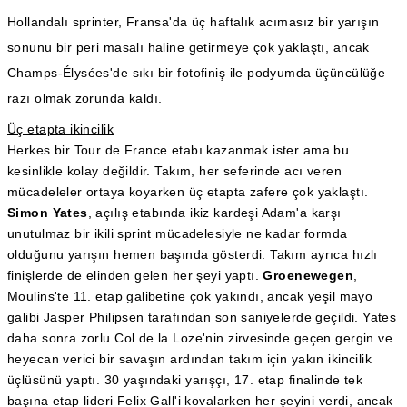
Hollandalı sprinter, Fransa'da üç haftalık acımasız bir yarışın
sonunu bir peri masalı haline getirmeye çok yaklaştı, ancak
Champs-Élysées'de sıkı bir fotofiniş ile podyumda üçüncülüğe
razı olmak zorunda kaldı.
Üç etapta ikincilik
Herkes bir Tour de France etabı kazanmak ister ama bu
kesinlikle kolay değildir. Takım, her seferinde acı veren
mücadeleler ortaya koyarken üç etapta zafere çok yaklaştı.
Simon Yates
, açılış etabında ikiz kardeşi Adam'a karşı
unutulmaz bir ikili sprint mücadelesiyle ne kadar formda
olduğunu yarışın hemen başında gösterdi. Takım ayrıca hızlı
finişlerde de elinden gelen her şeyi yaptı.
Groenewegen
,
Moulins'te 11. etap galibetine çok yakındı, ancak yeşil mayo
galibi Jasper Philipsen tarafından son saniyelerde geçildi. Yates
daha sonra zorlu Col de la Loze'nin zirvesinde geçen gergin ve
heyecan verici bir savaşın ardından takım için yakın ikincilik
üçlüsünü yaptı. 30 yaşındaki yarışçı, 17. etap finalinde tek
başına etap lideri Felix Gall'i kovalarken her şeyini verdi, ancak