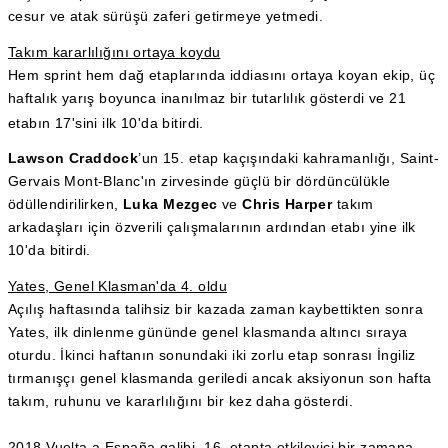
cesur ve atak sürüşü zaferi getirmeye yetmedi.
Takım kararlılığını ortaya koydu
Hem sprint hem dağ etaplarında iddiasını ortaya koyan ekip, üç
haftalık yarış boyunca inanılmaz bir tutarlılık gösterdi ve 21
etabın 17'sini ilk 10'da bitirdi.
Lawson Craddock
’un 15. etap kaçışındaki kahramanlığı, Saint-
Gervais Mont-Blanc'ın zirvesinde güçlü bir dördüncülükle
ödüllendirilirken,
Luka Mezgec
ve
Chris Harper
takım
arkadaşları için özverili çalışmalarının ardından etabı yine ilk
10'da bitirdi.
Yates, Genel Klasman'da 4. oldu
Açılış haftasında talihsiz bir kazada zaman kaybettikten sonra
Yates, ilk dinlenme gününde genel klasmanda altıncı sıraya
oturdu. İkinci haftanın sonundaki iki zorlu etap sonrası İngiliz
tırmanışçı genel klasmanda geriledi ancak aksiyonun son hafta
takım, ruhunu ve kararlılığını bir kez daha gösterdi.
2018 Vuelta a España galibi, 16. etapta etkileyici bir zamana