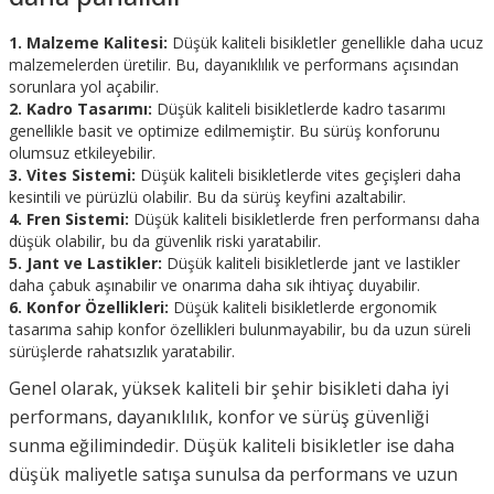
1. Malzeme Kalitesi:
Düşük kaliteli bisikletler genellikle daha ucuz
malzemelerden üretilir. Bu, dayanıklılık ve performans açısından
sorunlara yol açabilir.
2. Kadro Tasarımı:
Düşük kaliteli bisikletlerde kadro tasarımı
genellikle basit ve optimize edilmemiştir. Bu sürüş konforunu
olumsuz etkileyebilir.
3. Vites Sistemi:
Düşük kaliteli bisikletlerde vites geçişleri daha
kesintili ve pürüzlü olabilir. Bu da sürüş keyfini azaltabilir.
4. Fren Sistemi:
Düşük kaliteli bisikletlerde fren performansı daha
düşük olabilir, bu da güvenlik riski yaratabilir.
5. Jant ve Lastikler:
Düşük kaliteli bisikletlerde jant ve lastikler
daha çabuk aşınabilir ve onarıma daha sık ihtiyaç duyabilir.
6. Konfor Özellikleri:
Düşük kaliteli bisikletlerde ergonomik
tasarıma sahip konfor özellikleri bulunmayabilir, bu da uzun süreli
sürüşlerde rahatsızlık yaratabilir.
Genel olarak, yüksek kaliteli bir şehir bisikleti daha iyi
performans, dayanıklılık, konfor ve sürüş güvenliği
sunma eğilimindedir. Düşük kaliteli bisikletler ise daha
düşük maliyetle satışa sunulsa da performans ve uzun