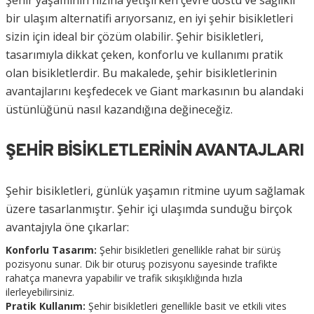
Şehir yaşamının hızına yetişirken çevre dostu ve sağlıklı
akları
Gravel Hoodie
bir ulaşım alternatifi arıyorsanız, en iyi şehir bisikletleri
sizin için ideal bir çözüm olabilir. Şehir bisikletleri,
Statement Bisiklet Forması
tasarımıyla dikkat çeken, konforlu ve kullanımı pratik
olan bisikletlerdir. Bu makalede, şehir bisikletlerinin
avantajlarını keşfedecek ve Giant markasının bu alandaki
üstünlüğünü nasıl kazandığına değineceğiz.
ŞEHIR BISIKLETLERININ AVANTAJLARI
Şehir bisikletleri, günlük yaşamın ritmine uyum sağlamak
üzere tasarlanmıştır. Şehir içi ulaşımda sunduğu birçok
avantajıyla öne çıkarlar:
Konforlu Tasarım:
Şehir bisikletleri genellikle rahat bir sürüş
pozisyonu sunar. Dik bir oturuş pozisyonu sayesinde trafikte
rahatça manevra yapabilir ve trafik sıkışıklığında hızla
ilerleyebilirsiniz.
Pratik Kullanım:
Şehir bisikletleri genellikle basit ve etkili vites