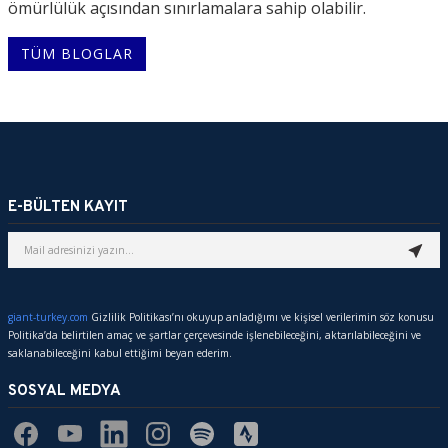
ömürlülük açısından sınırlamalara sahip olabilir.
TÜM BLOGLAR
E-BÜLTEN KAYIT
giant-turkey.com
Gizlilik Politikası’nı okuyup anladığımı ve kişisel verilerimin söz konusu
Politika’da belirtilen amaç ve şartlar çerçevesinde işlenebileceğini, aktarılabileceğini ve
saklanabileceğini kabul ettiğimi beyan ederim.
SOSYAL MEDYA