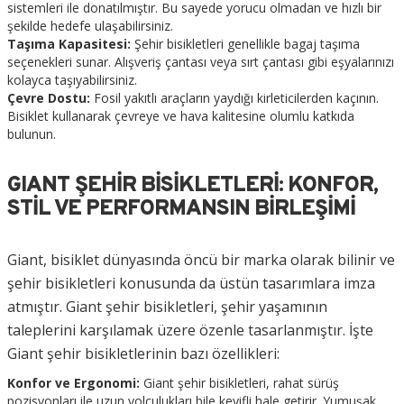
sistemleri ile donatılmıştır. Bu sayede yorucu olmadan ve hızlı bir
şekilde hedefe ulaşabilirsiniz.
Taşıma Kapasitesi:
Şehir bisikletleri genellikle bagaj taşıma
seçenekleri sunar. Alışveriş çantası veya sırt çantası gibi eşyalarınızı
kolayca taşıyabilirsiniz.
Çevre Dostu:
Fosil yakıtlı araçların yaydığı kirleticilerden kaçının.
Bisiklet kullanarak çevreye ve hava kalitesine olumlu katkıda
bulunun.
GIANT ŞEHIR BISIKLETLERI: KONFOR,
STIL VE PERFORMANSIN BIRLEŞIMI
Giant, bisiklet dünyasında öncü bir marka olarak bilinir ve
şehir bisikletleri konusunda da üstün tasarımlara imza
atmıştır. Giant şehir bisikletleri, şehir yaşamının
taleplerini karşılamak üzere özenle tasarlanmıştır. İşte
Giant şehir bisikletlerinin bazı özellikleri:
Konfor ve Ergonomi:
Giant şehir bisikletleri, rahat sürüş
pozisyonları ile uzun yolculukları bile keyifli hale getirir. Yumuşak