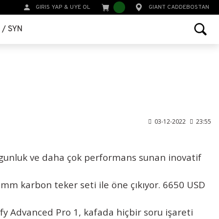
GIRIS YAP
&
UYE OL
GIANT CADDEBOSTAN
r / SYN
03-12-2022
23:55
orgunluk ve daha çok performans sunan inovatif
6mm karbon teker seti ile öne çıkıyor. 6650 USD
y Advanced Pro 1, kafada hiçbir soru işareti