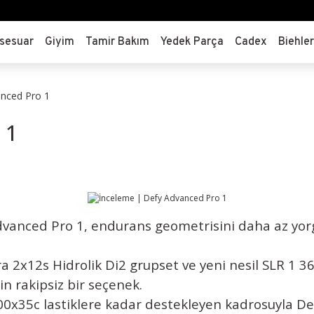
sesuar
Giyim
Tamir Bakım
Yedek Parça
Cadex
Biehle
anced Pro 1
 1
y Advanced Pro 1, endurans geometrisini daha az y
a 2x12s Hidrolik Di2 grupset ve yeni nesil SLR 1 3
in rakipsiz bir seçenek.
00x35c lastiklere kadar destekleyen kadrosuyla Def