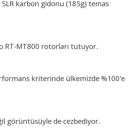
e SLR karbon gidonu (185g) temas
o RT-MT800 rotorları tutuyor.
e performans kriterinde ülkemizde %100'e
ğil görüntüsüyle de cezbediyor.