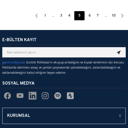
1
..
3
4
5
6
7
..
10
E-BÜLTEN KAYIT
giant-turkey.com
Gizlilik Politikası’nı okuyup anladığımı ve kişisel verilerimin söz konusu
Politika’da belirtilen amaç ve şartlar çerçevesinde işlenebileceğini, aktarılabileceğini ve
saklanabileceğini kabul ettiğimi beyan ederim.
SOSYAL MEDYA
KURUMSAL