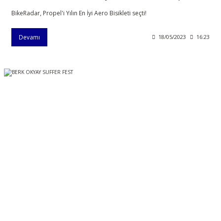
BikeRadar, Propel'i Yılın En İyi Aero Bisikleti seçti!
Devamı
18/05/2023
16:23