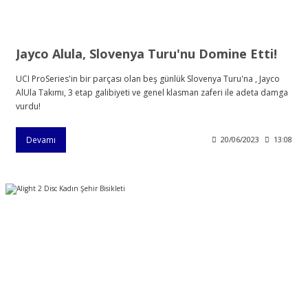
Jayco Alula, Slovenya Turu'nu Domine Etti!
UCI ProSeries'in bir parçası olan beş günlük Slovenya Turu'na , Jayco
AlUla Takımı, 3 etap galibiyeti ve genel klasman zaferi ile adeta damga
vurdu!
Devamı
20/06/2023
13:08