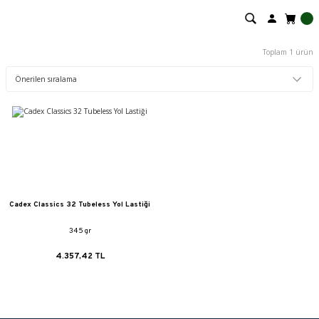
Toplam 1 ürün
Cadex Classics 32 Tubeless Yol Lastiği
345 gr
4.357,42 TL