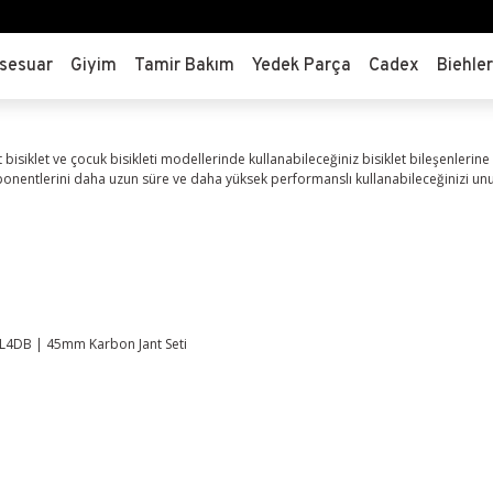
sesuar
Giyim
Tamir Bakım
Yedek Parça
Cadex
Biehle
t bisiklet ve çocuk bisikleti modellerinde kullanabileceğiniz bisiklet bileşenlerine 
mponentlerini daha uzun süre ve daha yüksek performanslı kullanabileceğinizi un