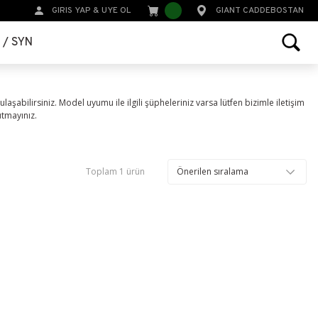
GIRIS YAP
&
UYE OL
GIANT CADDEBOSTAN
r / SYN
ulaşabilirsiniz. Model uyumu ile ilgili şüpheleriniz varsa lütfen bizimle iletişim
utmayınız.
Toplam 1 ürün