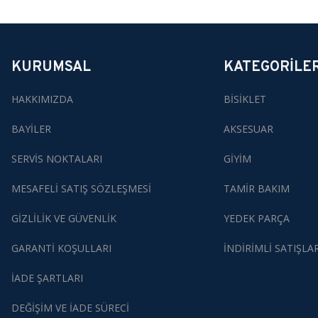
KURUMSAL
KATEGORİLE
HAKKIMIZDA
BİSİKLET
BAYİLER
AKSESUAR
SERVİS NOKTALARI
GİYİM
MESAFELİ SATIŞ SÖZLEŞMESİ
TAMİR BAKIM
GİZLİLİK VE GÜVENLİK
YEDEK PARÇA
GARANTİ KOŞULLARI
İNDİRİMLİ SATIŞLA
İADE ŞARTLARI
DEĞİŞİM VE İADE SÜRECİ