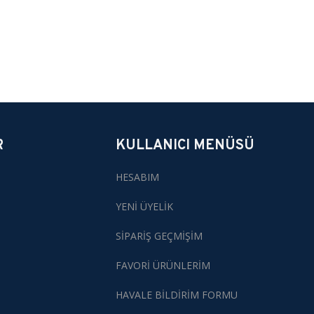
R
KULLANICI MENÜSÜ
HESABIM
YENİ ÜYELİK
SİPARİŞ GEÇMİŞİM
FAVORİ ÜRÜNLERİM
HAVALE BİLDİRİM FORMU