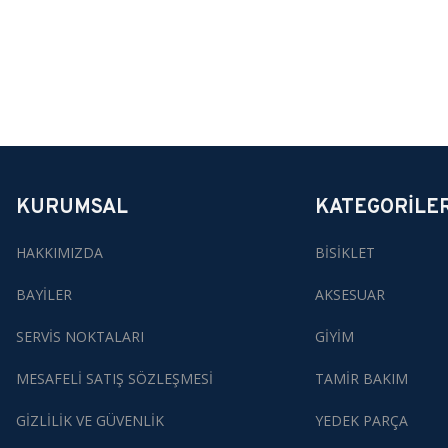
KURUMSAL
KATEGORİLE
HAKKIMIZDA
BİSİKLET
BAYİLER
AKSESUAR
SERVİS NOKTALARI
GİYİM
MESAFELİ SATIŞ SÖZLEŞMESİ
TAMİR BAKIM
GİZLİLİK VE GÜVENLİK
YEDEK PARÇA