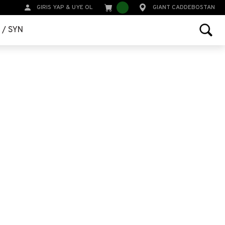
GIRIS YAP
&
UYE OL
GIANT CADDEBOSTAN
r / SYN