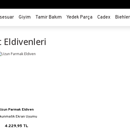
sesuar
Giyim
Tamir Bakım
Yedek Parça
Cadex
Biehle
t Eldivenleri
Uzun Parmak Eldiven
kunmatik Ekran Uyumu
4.229,95 TL