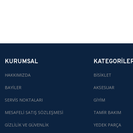
KURUMSAL
KATEGORİLE
HAKKIMIZDA
BİSİKLET
BAYİLER
AKSESUAR
SERVİS NOKTALARI
GİYİM
MESAFELİ SATIŞ SÖZLEŞMESİ
TAMİR BAKIM
GİZLİLİK VE GÜVENLİK
YEDEK PARÇA