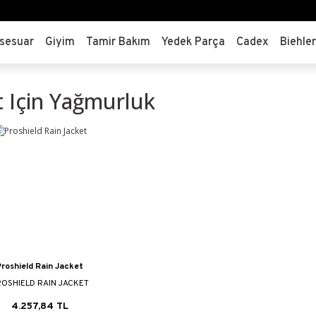
sesuar
Giyim
Tamir Bakım
Yedek Parça
Cadex
Biehle
et Için Yağmurluk
roshield Rain Jacket
OSHIELD RAIN JACKET
4.257,84 TL