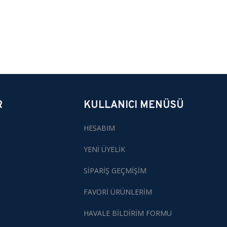
R
KULLANICI MENÜSÜ
HESABIM
YENİ ÜYELİK
SİPARİŞ GEÇMİŞİM
FAVORİ ÜRÜNLERİM
HAVALE BİLDİRİM FORMU