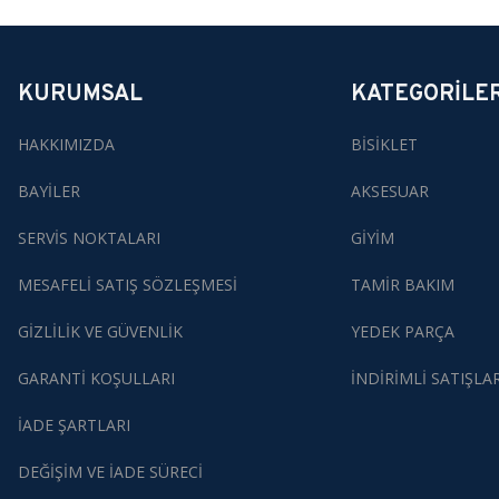
KURUMSAL
KATEGORİLE
HAKKIMIZDA
BİSİKLET
BAYİLER
AKSESUAR
SERVİS NOKTALARI
GİYİM
MESAFELİ SATIŞ SÖZLEŞMESİ
TAMİR BAKIM
GİZLİLİK VE GÜVENLİK
YEDEK PARÇA
GARANTİ KOŞULLARI
İNDİRİMLİ SATIŞLA
İADE ŞARTLARI
DEĞİŞİM VE İADE SÜRECİ