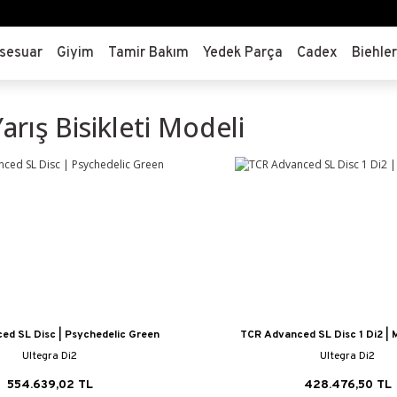
sesuar
Giyim
Tamir Bakım
Yedek Parça
Cadex
Biehle
Yarış Bisikleti Modeli
ed SL Disc | Psychedelic Green
TCR Advanced SL Disc 1 Di2 | 
Ultegra Di2
Ultegra Di2
554.639,02 TL
428.476,50 TL