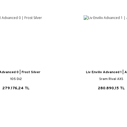
dvanced 0 | Frost Silver
Liv Enviliv Advanced 1 | A
105 Di2
Sram Rival AXS
279.176,24 TL
280.890,15 TL