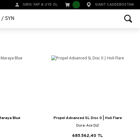
GIRIS YAP
&
UYE OL
GIANT CADDEBOSTAN
r / SYN
Maraya Blue
Propel Advanced SL Disc 0 | Holi Flare
Dura-Ace Di2
685.562,40 TL