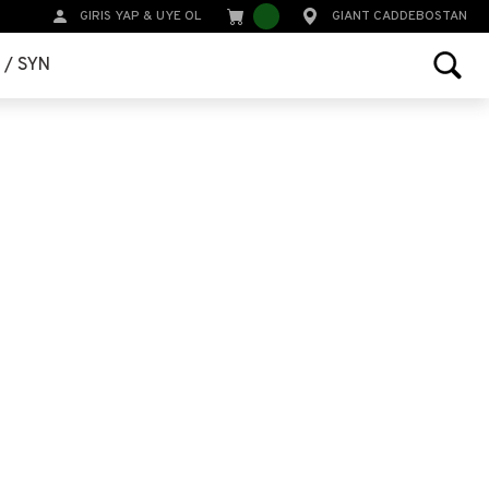
GIRIS YAP
&
UYE OL
GIANT CADDEBOSTAN
r / SYN