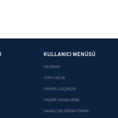
R
KULLANICI MENÜSÜ
HESABIM
YENİ ÜYELİK
SİPARİŞ GEÇMİŞİM
FAVORİ ÜRÜNLERİM
HAVALE BİLDİRİM FORMU