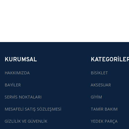
KURUMSAL
KATEGORİLE
HAKKIMIZDA
BİSİKLET
BAYİLER
AKSESUAR
SERVİS NOKTALARI
GİYİM
MESAFELİ SATIŞ SÖZLEŞMESİ
TAMİR BAKIM
GİZLİLİK VE GÜVENLİK
YEDEK PARÇA