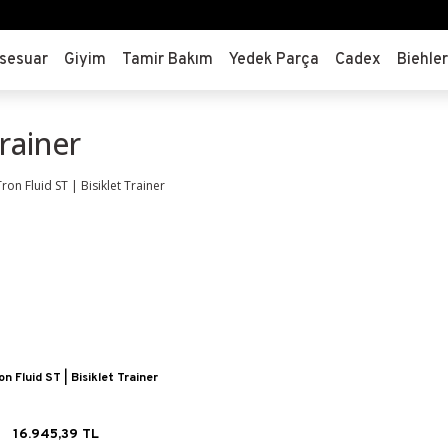
sesuar
Giyim
Tamir Bakım
Yedek Parça
Cadex
Biehle
rainer
n Fluid ST | Bisiklet Trainer
16.945,39 TL