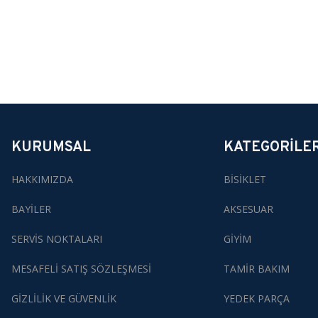
KURUMSAL
KATEGORİLE
HAKKIMIZDA
BİSİKLET
BAYİLER
AKSESUAR
SERVİS NOKTALARI
GİYİM
MESAFELİ SATIŞ SÖZLEŞMESİ
TAMİR BAKIM
GİZLİLİK VE GÜVENLİK
YEDEK PARÇA