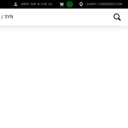
GIRIS YAP
&
UYE OL
GIANT CADDEBOSTAN
r / SYN