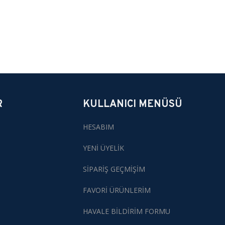
R
KULLANICI MENÜSÜ
HESABIM
YENİ ÜYELİK
SİPARİŞ GEÇMİŞİM
FAVORİ ÜRÜNLERİM
HAVALE BİLDİRİM FORMU