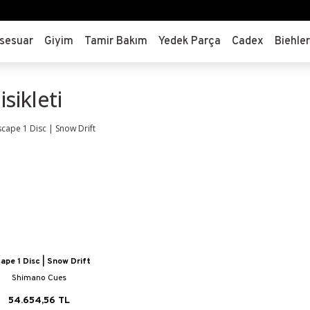
sesuar
Giyim
Tamir Bakım
Yedek Parça
Cadex
Biehle
isikleti
ape 1 Disc | Snow Drift
Shimano Cues
54.654,56 TL