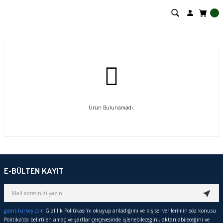
Ürün Bulunamadı.
E-BÜLTEN KAYIT
giant-turkey.com
Gizlilik Politikası’nı okuyup anladığımı ve kişisel verilerimin söz konusu
Politika’da belirtilen amaç ve şartlar çerçevesinde işlenebileceğini, aktarılabileceğini ve