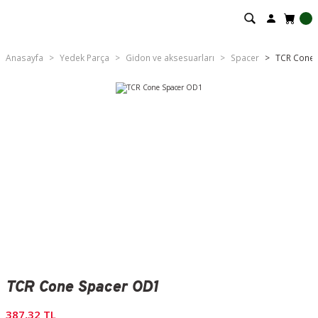
Anasayfa
Yedek Parça
Gidon ve aksesuarları
Spacer
TCR Cone
TCR Cone Spacer OD1
387,32 TL