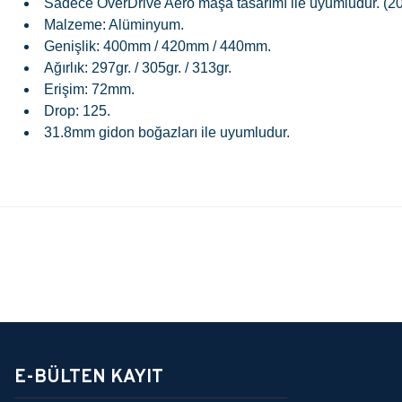
Sadece OverDrive Aero maşa tasarımı ile uyumludur. (2
Malzeme: Alüminyum.
Genişlik: 400mm / 420mm / 440mm.
Ağırlık: 297gr. / 305gr. / 313gr.
Erişim: 72mm.
Drop: 125.
31.8mm gidon boğazları ile uyumludur.
Bu ürünün fiyat bilgisi, resim, ürün açıklamalarında ve diğer konularda 
Görüş ve önerileriniz için teşekkür ederiz.
Ürün resmi kalitesiz, bozuk veya görüntülenemiyor.
Ürün açıklamasında eksik bilgiler bulunuyor.
E-BÜLTEN KAYIT
Ürün bilgilerinde hatalar bulunuyor.