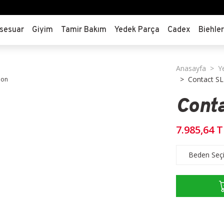
sesuar
Giyim
Tamir Bakım
Yedek Parça
Cadex
Biehle
Anasayfa
Y
Contact SL
Conta
7.985,64 T