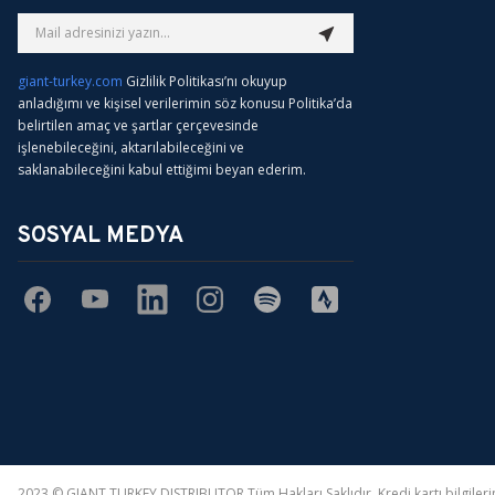
Ürün fiyatı diğer sitelerden daha pahalı.
Bu ürüne benzer farklı alternatifler olmalı.
giant-turkey.com
Gizlilik Politikası’nı okuyup
anladığımı ve kişisel verilerimin söz konusu Politika’da
belirtilen amaç ve şartlar çerçevesinde
işlenebileceğini, aktarılabileceğini ve
saklanabileceğini kabul ettiğimi beyan ederim.
SOSYAL MEDYA
2023 © GIANT TURKEY DISTRIBUTOR Tüm Hakları Saklıdır. Kredi kartı bilgilerini