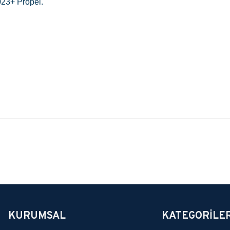
023+ Propel.
yetersiz gördüğünüz noktaları öneri formunu kullanarak tarafımıza iletebili
Bu ürüne ilk yorumu siz yapın!
Yorum Yaz
KURUMSAL
KATEGORİLE