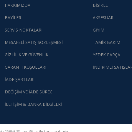
HAKKIMIZDA
BİSİKLET
BAYİLER
AKSESUAR
SERVİS NOKTALARI
GİYİM
MESAFELİ SATIŞ SÖZLEŞMESİ
TAMİR BAKIM
GİZLİLİK VE GÜVENLİK
YEDEK PARÇA
Gönder
GARANTİ KOŞULLARI
İNDİRİMLİ SATIŞLA
İADE ŞARTLARI
DEĞİŞİM VE İADE SÜRECİ
İLETİŞİM & BANKA BİLGİLERİ
z 256bit SSL sertifikası ile korunmaktadır.