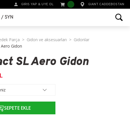
GIRIS YAP
&
UYE OL
GIANT CADDEBOSTAN
r / SYN
edek Parça
Gidon ve aksesuarları
Gidonlar
 Aero Gidon
ct SL Aero Gidon
L
SEPETE EKLE