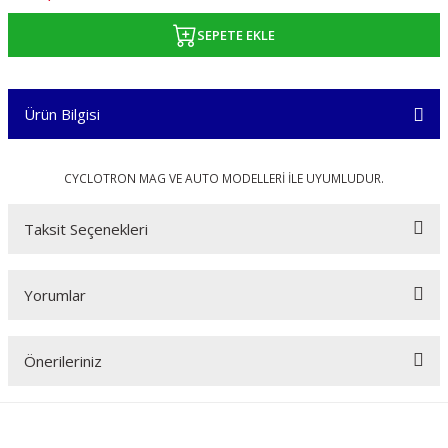
SEPETE EKLE
Ürün Bilgisi
CYCLOTRON MAG VE AUTO MODELLERİ İLE UYUMLUDUR.
Taksit Seçenekleri
Yorumlar
Önerileriniz
Bu ürüne ilk yorumu siz yapın!
Bu ürünün fiyat bilgisi, resim, ürün açıklamalarında ve diğer konularda
yetersiz gördüğünüz noktaları öneri formunu kullanarak tarafımıza