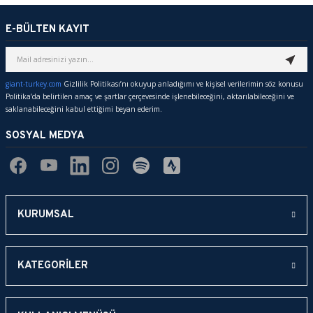
Yorum Yaz
iletebilirsiniz.
Görüş ve önerileriniz için teşekkür ederiz.
E-BÜLTEN KAYIT
Ürün resmi kalitesiz, bozuk veya görüntülenemiyor.
Ürün açıklamasında eksik bilgiler bulunuyor.
giant-turkey.com
Gizlilik Politikası’nı okuyup anladığımı ve kişisel verilerimin söz konusu
Politika’da belirtilen amaç ve şartlar çerçevesinde işlenebileceğini, aktarılabileceğini ve
Ürün bilgilerinde hatalar bulunuyor.
saklanabileceğini kabul ettiğimi beyan ederim.
Ürün fiyatı diğer sitelerden daha pahalı.
SOSYAL MEDYA
Bu ürüne benzer farklı alternatifler olmalı.
KURUMSAL
Gönder
KATEGORİLER