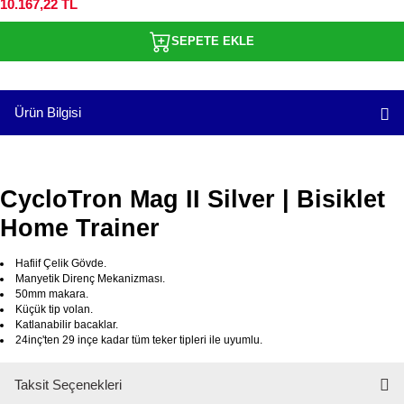
10.167,22 TL
SEPETE EKLE
Ürün Bilgisi
CycloTron Mag II Silver | Bisiklet
Home Trainer
Hafiif Çelik Gövde.
Manyetik Direnç Mekanizması.
50mm makara.
Küçük tip volan.
Katlanabilir bacaklar.
24inç'ten 29 inçe kadar tüm teker tipleri ile uyumlu.
Taksit Seçenekleri