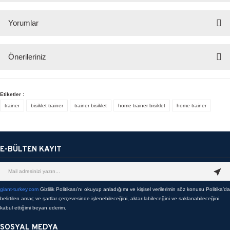
Yorumlar
Önerileriniz
Bu ürüne ilk yorumu siz yapın!
Bu ürünün fiyat bilgisi, resim, ürün açıklamalarında ve diğer konularda
Etiketler :
yetersiz gördüğünüz noktaları öneri formunu kullanarak tarafımıza
Yorum Yaz
trainer
bisiklet trainer
trainer bisiklet
home trainer bisiklet
home trainer
iletebilirsiniz.
Görüş ve önerileriniz için teşekkür ederiz.
Ürün resmi kalitesiz, bozuk veya görüntülenemiyor.
E-BÜLTEN KAYIT
Ürün açıklamasında eksik bilgiler bulunuyor.
Ürün bilgilerinde hatalar bulunuyor.
giant-turkey.com
Gizlilik Politikası’nı okuyup anladığımı ve kişisel verilerimin söz konusu Politika’da
Ürün fiyatı diğer sitelerden daha pahalı.
belirtilen amaç ve şartlar çerçevesinde işlenebileceğini, aktarılabileceğini ve saklanabileceğini
Bu ürüne benzer farklı alternatifler olmalı.
kabul ettiğimi beyan ederim.
SOSYAL MEDYA