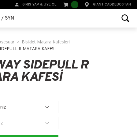
GIRIS YAP
&
UYE OL
GIANT CADDEBOSTAN
r / SYN
ksesuar
Bisiklet Matara Kafesleri
IDEPULL R MATARA KAFESİ
AY SIDEPULL R
RA KAFESİ