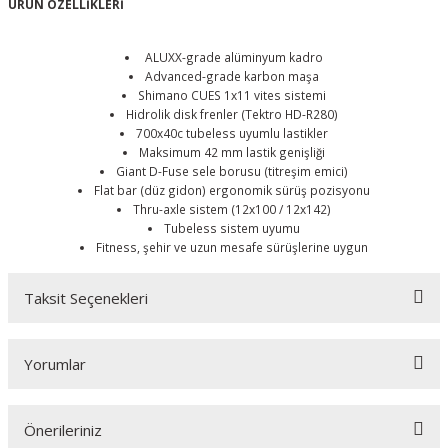
ÜRÜN ÖZELLİKLERİ
ALUXX-grade alüminyum kadro
Advanced-grade karbon maşa
Shimano CUES 1x11 vites sistemi
Hidrolik disk frenler (Tektro HD-R280)
700x40c tubeless uyumlu lastikler
Maksimum 42 mm lastik genişliği
Giant D-Fuse sele borusu (titreşim emici)
Flat bar (düz gidon) ergonomik sürüş pozisyonu
Thru-axle sistem (12x100 / 12x142)
Tubeless sistem uyumu
Fitness, şehir ve uzun mesafe sürüşlerine uygun
Taksit Seçenekleri
Yorumlar
Önerileriniz