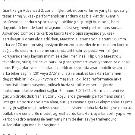
Giant Reign Advanced 2, zorlu inişler, teknik parkurlar ve yarış temposu için
tasarlanmış yüksek performanslı bir enduro dağ bisikletidir. Giant’ın
profesyonel enduro sporcularıyla birlikte geliştirdiği bu model, hem
dayanıklılık hem de kontrol açısından üst segment performans sunar.
Advanced Composite karbon kadro teknolojisi sayesinde yüksek
sertlik/ağırlık oranı elde edilirken, Maestro süspansiyon sistemi 160 mm
arka ve 170 mm ön süspansiyon ile en zorlu arazilerde maksimum kontrol
sağlar. Bu sistem, frenleme sırasında aktif kalır ve pedal verimliliğini
koruyarak enerji kaybını minimize eder. Yeni nesil Flip Chip Maestro 3
teknolojisi, sürüş stiline ve parkura göre geometri ayarı yapmanıza olanak
tanır. Baş açıları ve sele açıları üç farklı pozisyonda ayarlanabilir ve ayrıca
arka teker seçimi (29” veya 27.5” mullet) ile bisiklet karakteri tamamen
değiştirilebilir. Fox 38 Rhythm ön maşa ve Fox Float Performance arka
amortisör kombinasyonu, yüksek hızda stabilite ve sert inişlerde
maksimum darbe emilimi sağlar. Shimano SLX 1x12 aktarma sistemi ve
güçlü hidrolik disk frenler, zorlu koşullarda güvenilir performans sunar.
Entegre alt boru depolama alanı, sürüş sırasında gerekli ekipmanları taşıma
kolaylığı sağlarken, tubeless uyumlu jant sistemi daha fazla tutuş ve daha az
patlak riski sunar. Bu model, agresif sürüş karakteri, ayarlanabilir yapısı ve
karbon kadro avantajı ile hem yarış hem de ileri seviye trail/enduro
kullanıcıları için ideal bir seçimdir