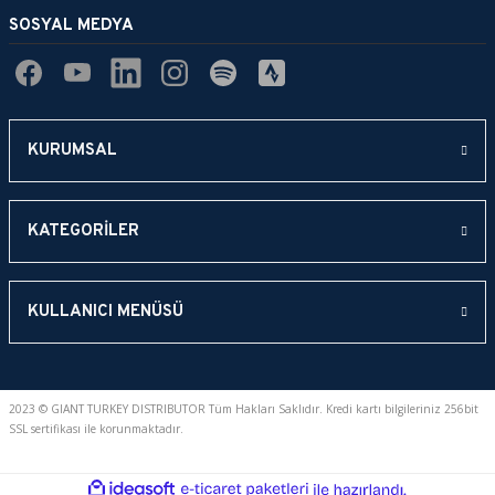
Ürün fiyatı diğer sitelerden daha pahalı.
SOSYAL MEDYA
Bu ürüne benzer farklı alternatifler olmalı.
KURUMSAL
Gönder
KATEGORİLER
KULLANICI MENÜSÜ
2023 © GIANT TURKEY DISTRIBUTOR Tüm Hakları Saklıdır. Kredi kartı bilgileriniz 256bit
SSL sertifikası ile korunmaktadır.
ideasoft
ile
e-