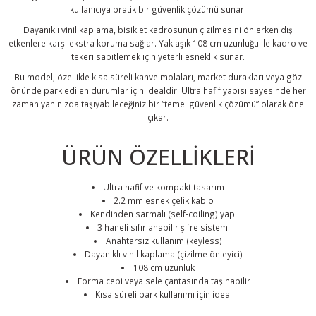
kullanıcıya pratik bir güvenlik çözümü sunar.
Dayanıklı vinil kaplama, bisiklet kadrosunun çizilmesini önlerken dış
etkenlere karşı ekstra koruma sağlar. Yaklaşık 108 cm uzunluğu ile kadro ve
tekeri sabitlemek için yeterli esneklik sunar.
Bu model, özellikle kısa süreli kahve molaları, market durakları veya göz
önünde park edilen durumlar için idealdir. Ultra hafif yapısı sayesinde her
zaman yanınızda taşıyabileceğiniz bir “temel güvenlik çözümü” olarak öne
çıkar.
ÜRÜN ÖZELLİKLERİ
Ultra hafif ve kompakt tasarım
2.2 mm esnek çelik kablo
Kendinden sarmalı (self-coiling) yapı
3 haneli sıfırlanabilir şifre sistemi
Anahtarsız kullanım (keyless)
Dayanıklı vinil kaplama (çizilme önleyici)
108 cm uzunluk
Forma cebi veya sele çantasında taşınabilir
Kısa süreli park kullanımı için ideal