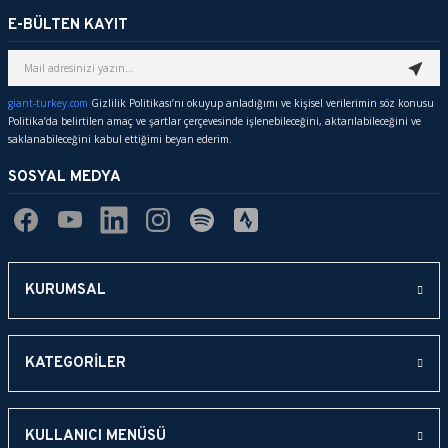
Görüş ve önerileriniz için teşekkür ederiz.
E-BÜLTEN KAYIT
Ürün resmi kalitesiz, bozuk veya görüntülenemiyor.
Ürün açıklamasında eksik bilgiler bulunuyor.
giant-turkey.com
Gizlilik Politikası’nı okuyup anladığımı ve kişisel verilerimin söz konusu
Politika’da belirtilen amaç ve şartlar çerçevesinde işlenebileceğini, aktarılabileceğini ve
Ürün bilgilerinde hatalar bulunuyor.
saklanabileceğini kabul ettiğimi beyan ederim.
Ürün fiyatı diğer sitelerden daha pahalı.
SOSYAL MEDYA
Bu ürüne benzer farklı alternatifler olmalı.
KURUMSAL
Gönder
KATEGORİLER
KULLANICI MENÜSÜ