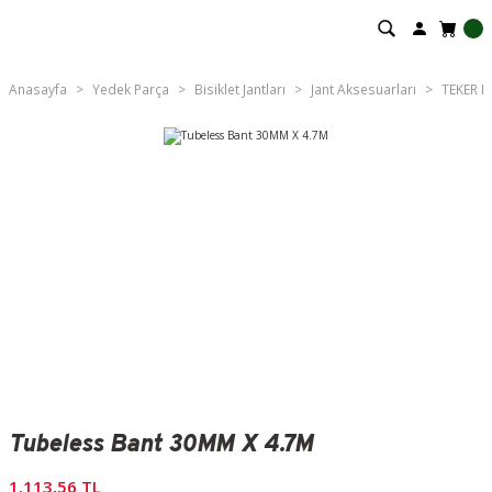
Anasayfa
Yedek Parça
Bisiklet Jantları
Jant Aksesuarları
TEKER 
Tubeless Bant 30MM X 4.7M
1.113,56 TL