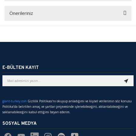
Önerileriniz
Bu ürüne ilk yorumu siz yapın!
Bu ürünün fiyat bilgisi, resim, ürün açıklamalarında ve diğer
konularda yetersiz gördüğünüz noktaları öneri formunu kullanarak
YORUM YAZ
tarafımıza iletebilirsiniz.
Görüş ve önerileriniz için teşekkür ederiz.
E-BÜLTEN KAYIT
Ürün resmi kalitesiz, bozuk veya görüntülenemiyor.
Ürün açıklamasında eksik bilgiler bulunuyor.
Ürün bilgilerinde hatalar bulunuyor.
Ürün fiyatı diğer sitelerden daha pahalı.
giant-turkey.com
Gizlilik Politikası’nı okuyup anladığımı ve kişisel verilerimin söz konusu
Bu ürüne benzer farklı alternatifler olmalı.
Politika’da belirtilen amaç ve şartlar çerçevesinde işlenebileceğini, aktarılabileceğini ve
saklanabileceğini kabul ettiğimi beyan ederim.
SOSYAL MEDYA