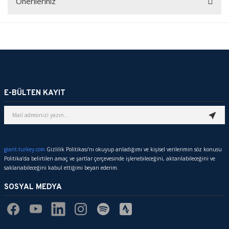
Önerileriniz
Bu ürüne ilk yorumu siz yapın!
Bu ürünün fiyat bilgisi, resim, ürün açıklamalarında ve diğer
konularda yetersiz gördüğünüz noktaları öneri formunu kullanarak
YORUM YAZ
tarafımıza iletebilirsiniz.
Görüş ve önerileriniz için teşekkür ederiz.
E-BÜLTEN KAYIT
Ürün resmi kalitesiz, bozuk veya görüntülenemiyor.
Ürün açıklamasında eksik bilgiler bulunuyor.
Ürün bilgilerinde hatalar bulunuyor.
Ürün fiyatı diğer sitelerden daha pahalı.
giant-turkey.com
Gizlilik Politikası’nı okuyup anladığımı ve kişisel verilerimin söz konusu
Bu ürüne benzer farklı alternatifler olmalı.
Politika’da belirtilen amaç ve şartlar çerçevesinde işlenebileceğini, aktarılabileceğini ve
saklanabileceğini kabul ettiğimi beyan ederim.
SOSYAL MEDYA