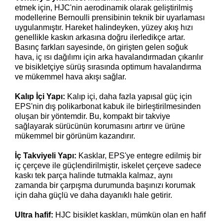
etmek için, HJC'nin aerodinamik olarak geliştirilmiş
modellerine Bernoulli prensibinin teknik bir uyarlaması
uygulanmıştır. Hareket halindeyken, yüzey akış hızı
genellikle kaskın arkasına doğru ilerledikçe artar.
Basınç farkları sayesinde, ön girişten gelen soğuk
hava, iç ısı dağılımı için arka havalandırmadan çıkarılır
ve bisikletçiye sürüş sırasında optimum havalandırma
ve mükemmel hava akışı sağlar.
Kalıp İçi Yapı:
Kalıp içi, daha fazla yapısal güç için
EPS'nin dış polikarbonat kabuk ile birleştirilmesinden
oluşan bir yöntemdir. Bu, kompakt bir takviye
sağlayarak sürücünün korumasını artırır ve ürüne
mükemmel bir görünüm kazandırır.
İç Takviyeli Yapı:
Kasklar, EPS'ye entegre edilmiş bir
iç çerçeve ile güçlendirilmiştir, iskelet çerçeve sadece
kaskı tek parça halinde tutmakla kalmaz, aynı
zamanda bir çarpışma durumunda başınızı korumak
için daha güçlü ve daha dayanıklı hale getirir.
Ultra hafif:
HJC bisiklet kaskları, mümkün olan en hafif