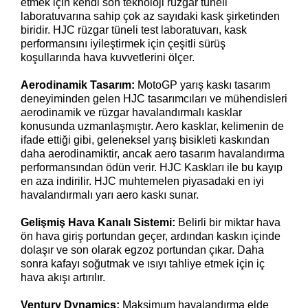
etmek için kendi son teknoloji rüzgar tüneli
laboratuvarına sahip çok az sayıdaki kask şirketinden
biridir. HJC rüzgar tüneli test laboratuvarı, kask
performansını iyileştirmek için çeşitli sürüş
koşullarında hava kuvvetlerini ölçer.
Aerodinamik Tasarım:
MotoGP yarış kaskı tasarım
deneyiminden gelen HJC tasarımcıları ve mühendisleri
aerodinamik ve rüzgar havalandırmalı kasklar
konusunda uzmanlaşmıştır. Aero kasklar, kelimenin de
ifade ettiği gibi, geleneksel yarış bisikleti kaskından
daha aerodinamiktir, ancak aero tasarım havalandırma
performansından ödün verir. HJC Kaskları ile bu kayıp
en aza indirilir. HJC muhtemelen piyasadaki en iyi
havalandırmalı yarı aero kaskı sunar.
Gelişmiş Hava Kanalı Sistemi:
Belirli bir miktar hava
ön hava giriş portundan geçer, ardından kaskın içinde
dolaşır ve son olarak egzoz portundan çıkar. Daha
sonra kafayı soğutmak ve ısıyı tahliye etmek için iç
hava akışı artırılır.
Ventury Dynamics:
Maksimum havalandırma elde