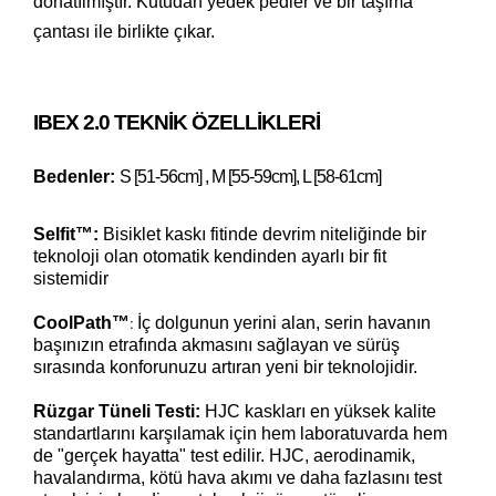
donatılmıştır. Kutudan yedek pedler ve bir taşıma
çantası ile birlikte çıkar.
IBEX 2.0 TEKNIK ÖZELLIKLERI
Bedenler:
S [51-56cm] , M [55-59cm], L [58-61cm]
Selfit™:
Bisiklet kaskı fitinde devrim niteliğinde bir
teknoloji olan otomatik kendinden ayarlı bir fit
sistemidir
CoolPath
™
İç dolgunun yerini alan, serin havanın
:
başınızın etrafında akmasını sağlayan ve sürüş
sırasında konforunuzu artıran yeni bir teknolojidir.
Rüzgar Tüneli Testi:
HJC kaskları en yüksek kalite
standartlarını karşılamak için hem laboratuvarda hem
de "gerçek hayatta" test edilir. HJC, aerodinamik,
havalandırma, kötü hava akımı ve daha fazlasını test