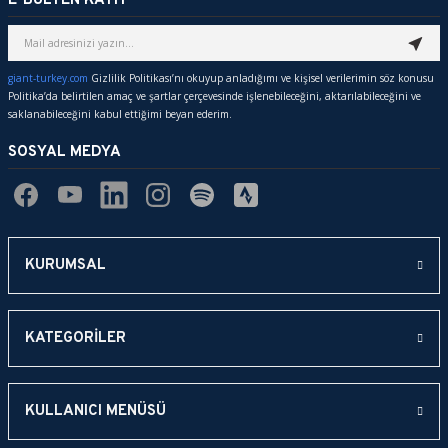
E-BÜLTEN KAYIT
Ürün resmi kalitesiz, bozuk veya görüntülenemiyor.
Ürün açıklamasında eksik bilgiler bulunuyor.
giant-turkey.com
Gizlilik Politikası’nı okuyup anladığımı ve kişisel verilerimin söz konusu
Politika’da belirtilen amaç ve şartlar çerçevesinde işlenebileceğini, aktarılabileceğini ve
Ürün bilgilerinde hatalar bulunuyor.
saklanabileceğini kabul ettiğimi beyan ederim.
Ürün fiyatı diğer sitelerden daha pahalı.
SOSYAL MEDYA
Bu ürüne benzer farklı alternatifler olmalı.
KURUMSAL
Gönder
KATEGORİLER
KULLANICI MENÜSÜ