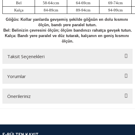
Bel
58-64ccm
64-69cm
69-74cm
Kalça
84-89cm
89-94cm
94-99cm
Göğüs: Kollar yanlarda gevşemiş şekilde göğsün en dolu kısmını 
ölçün, bandı yere paralel tutun.
Bel: Belinizin çevresini ölçün; ölçüm bandınızı rahatça gevşek tutun.
Kalça: Bandı yere paralel ve düz tutarak, kalçanın en geniş kısmını 
ölçün.
Taksit Seçenekleri
Yorumlar
Önerileriniz
Bu ürüne ilk yorumu siz yapın!
Bu ürünün fiyat bilgisi, resim, ürün açıklamalarında ve diğer konularda
yetersiz gördüğünüz noktaları öneri formunu kullanarak tarafımıza
Yorum Yaz
iletebilirsiniz.
Görüş ve önerileriniz için teşekkür ederiz.