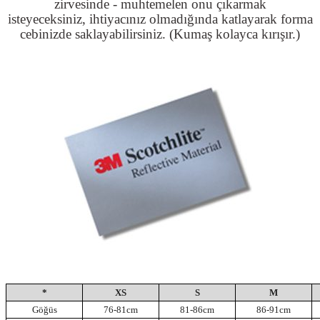
zirvesinde - muhtemelen onu çıkarmak
isteyeceksiniz, ihtiyacınız olmadığında katlayarak forma
cebinizde saklayabilirsiniz. (Kumaş kolayca kırışır.)
*
XS
S
M
Göğüs
76-81cm
81-86cm
86-91cm