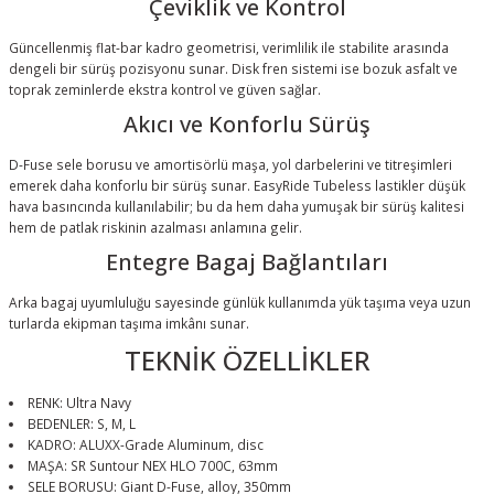
Çeviklik ve Kontrol
Güncellenmiş flat-bar kadro geometrisi, verimlilik ile stabilite arasında
dengeli bir sürüş pozisyonu sunar. Disk fren sistemi ise bozuk asfalt ve
toprak zeminlerde ekstra kontrol ve güven sağlar.
Akıcı ve Konforlu Sürüş
D-Fuse sele borusu ve amortisörlü maşa, yol darbelerini ve titreşimleri
emerek daha konforlu bir sürüş sunar. EasyRide Tubeless lastikler düşük
hava basıncında kullanılabilir; bu da hem daha yumuşak bir sürüş kalitesi
hem de patlak riskinin azalması anlamına gelir.
Entegre Bagaj Bağlantıları
Arka bagaj uyumluluğu sayesinde günlük kullanımda yük taşıma veya uzun
turlarda ekipman taşıma imkânı sunar.
TEKNİK ÖZELLİKLER
RENK: Ultra Navy
BEDENLER: S, M, L
KADRO: ALUXX-Grade Aluminum, disc
MAŞA: SR Suntour NEX HLO 700C, 63mm
SELE BORUSU: Giant D-Fuse, alloy, 350mm