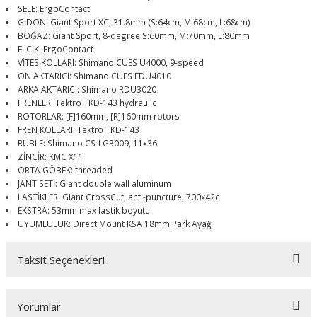
SELE: ErgoContact
GİDON: Giant Sport XC, 31.8mm (S:64cm, M:68cm, L:68cm)
BOĞAZ: Giant Sport, 8-degree S:60mm, M:70mm, L:80mm
ELCİK: ErgoContact
VİTES KOLLARI: Shimano CUES U4000, 9-speed
ÖN AKTARICI: Shimano CUES FDU4010
ARKA AKTARICI: Shimano RDU3020
FRENLER: Tektro TKD-143 hydraulic
ROTORLAR: [F]160mm, [R]160mm rotors
FREN KOLLARI: Tektro TKD-143
RUBLE: Shimano CS-LG3009, 11x36
ZİNCİR: KMC X11
ORTA GÖBEK: threaded
JANT SETİ: Giant double wall aluminum
LASTİKLER: Giant CrossCut, anti-puncture, 700x42c
EKSTRA: 53mm max lastik boyutu
UYUMLULUK: Direct Mount KSA 18mm Park Ayağı
Taksit Seçenekleri
Yorumlar