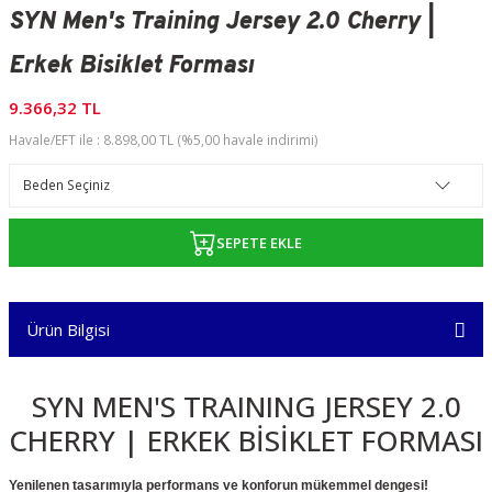
SYN Men's Training Jersey 2.0 Cherry |
akları
Gravel Hoodie
Erkek Bisiklet Forması
Statement Bisiklet Forması
9.366,32 TL
Havale/EFT ile : 8.898,00 TL (%5,00 havale indirimi)
SEPETE EKLE
Ürün Bilgisi
SYN MEN'S TRAINING JERSEY 2.0
CHERRY | ERKEK BİSİKLET FORMASI
Yenilenen tasarımıyla performans ve konforun mükemmel dengesi!