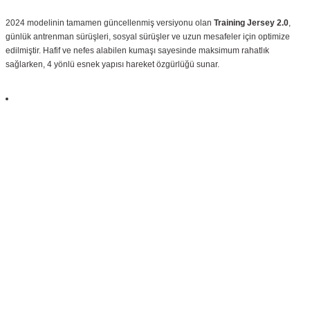
2024 modelinin tamamen güncellenmiş versiyonu olan
Training Jersey 2.0
,
günlük antrenman sürüşleri, sosyal sürüşler ve uzun mesafeler için optimize
edilmiştir. Hafif ve nefes alabilen kumaşı sayesinde maksimum rahatlık
sağlarken, 4 yönlü esnek yapısı hareket özgürlüğü sunar.
Öne Çıkan Özellikler:
✔
Gelişmiş Kesim:
Yeni
Training 2.0
kalıbı ile vücuda tam uyum sağlar.
✔
Üstün Kumaş Teknolojisi:
Dairesel örgü kumaş
ile esneklik ve
dayanıklılık sunar.
✔
Hafif Tasarım:
Sadece
130g (M beden)
ağırlığında olup hafiflik hissi
sunar.
✔
Nem Emici Teknoloji:
Ter tutmayan
moisture-wicking
yapısı ile kuru
ve konforlu kalmanıza yardımcı olur.
✔
Esnek ve Dayanıklı:
4 yönlü streç
teknolojisi ile vücut hareketlerine
uyum sağlar.
✔
Sertifikalı Kumaş:
Oekotex Standard 100
sertifikalı kumaş ile
sağlığınıza dost bir yapı sunar.
✔
Sürdürülebilir Üretim:
Ekolojik ve adil üretim
anlayışıyla Portekiz'de
üretilmiştir.