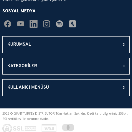
saklanabileceğini kabul ettiğimi beyan ederim.
Ürün fiyatı diğer sitelerden daha pahalı.
SOSYAL MEDYA
Bu ürüne benzer farklı alternatifler olmalı.
KURUMSAL
Gönder
KATEGORİLER
KULLANICI MENÜSÜ
2023 © GIANT TURKEY DISTRIBUTOR Tüm Hakları Saklıdır. Kredi kartı bilgileriniz 256bit
SSL sertifikası ile korunmaktadır.