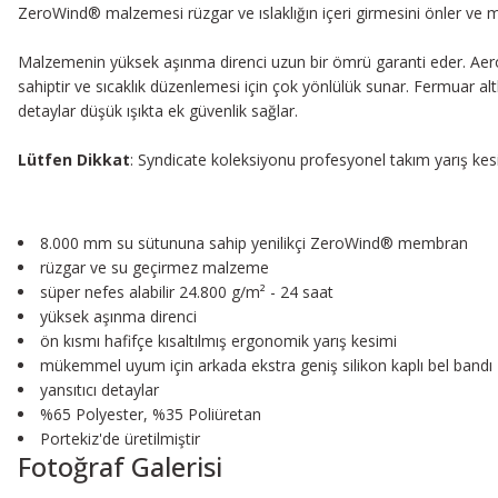
ZeroWind® malzemesi rüzgar ve ıslaklığın içeri girmesini önler ve 
Malzemenin yüksek aşınma direnci uzun bir ömrü garanti eder. Aerodi
sahiptir ve sıcaklık düzenlemesi için çok yönlülük sunar. Fermuar al
detaylar düşük ışıkta ek güvenlik sağlar.
Lütfen Dikkat
: Syndicate koleksiyonu profesyonel takım yarış kes
8.000 mm su sütununa sahip yenilikçi ZeroWind® membran
rüzgar ve su geçirmez malzeme
süper nefes alabilir 24.800 g/m² - 24 saat
yüksek aşınma direnci
ön kısmı hafifçe kısaltılmış ergonomik yarış kesimi
mükemmel uyum için arkada ekstra geniş silikon kaplı bel bandı
yansıtıcı detaylar
%65 Polyester, %35 Poliüretan
Portekiz'de üretilmiştir
Fotoğraf Galerisi