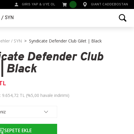
GIRIS YAP
&
UYE OL
GIANT CADDEBOSTAN
r / SYN
iehler / SYN
Syndicate Defender Club Gilet | Black
cate Defender Club
 | Black
 TL
: 9.654,72 TL (%5,00 havale indirimi)
SEPETE EKLE