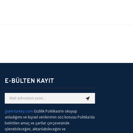
Bu ürünün fiyat bilgisi, resim, ürün açıklamalarında ve diğer konularda 
Görüş ve önerileriniz için teşekkür ederiz.
Ürün resmi kalitesiz, bozuk veya görüntülenemiyor.
Ürün açıklamasında eksik bilgiler bulunuyor.
E-BÜLTEN KAYIT
Ürün bilgilerinde hatalar bulunuyor.
Ürün fiyatı diğer sitelerden daha pahalı.
Bu ürüne benzer farklı alternatifler olmalı.
giant-turkey.com
Gizlilik Politikası’nı okuyup
anladığımı ve kişisel verilerimin söz konusu Politika’da
belirtilen amaç ve şartlar çerçevesinde
işlenebileceğini, aktarılabileceğini ve