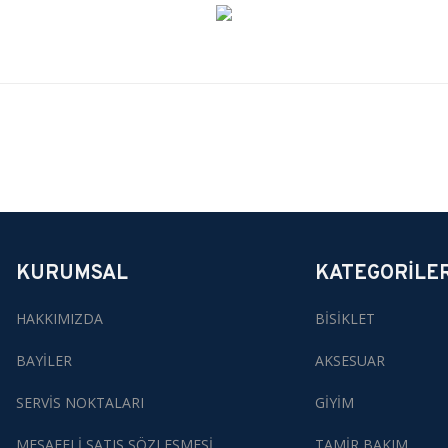
yetersiz gördüğünüz noktaları öneri formunu kullanarak tarafımıza iletebili
Bu ürüne ilk yorumu siz yapın!
Yorum Yaz
KURUMSAL
KATEGORİLE
HAKKIMIZDA
BİSİKLET
BAYİLER
AKSESUAR
SERVİS NOKTALARI
GİYİM
MESAFELİ SATIŞ SÖZLEŞMESİ
TAMİR BAKIM