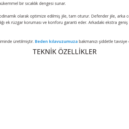
mükemmel bir sıcaklık dengesi sunar.
namik olarak optimize edilmiş jile, tam oturur. Defender jile, arka cep
tlığı ek rüzgar koruması ve konforu garanti eder. Arkadaki ekstra geniş
iminde üretilmiştir.
Beden kılavuzumuza
bakmanızı şiddetle tavsiye e
TEKNİK ÖZELLİKLER