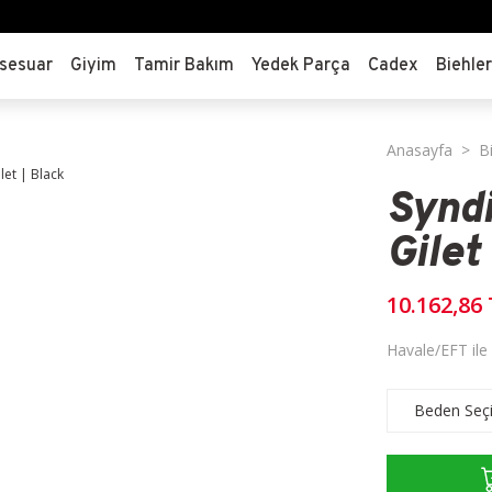
sesuar
Giyim
Tamir Bakım
Yedek Parça
Cadex
Biehle
Anasayfa
B
Syndi
Gilet
10.162,86
Havale/EFT ile 