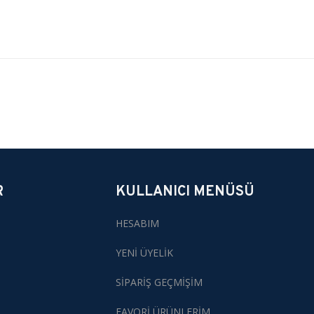
rsiniz.
R
KULLANICI MENÜSÜ
HESABIM
YENİ ÜYELİK
SİPARİŞ GEÇMİŞİM
FAVORİ ÜRÜNLERİM