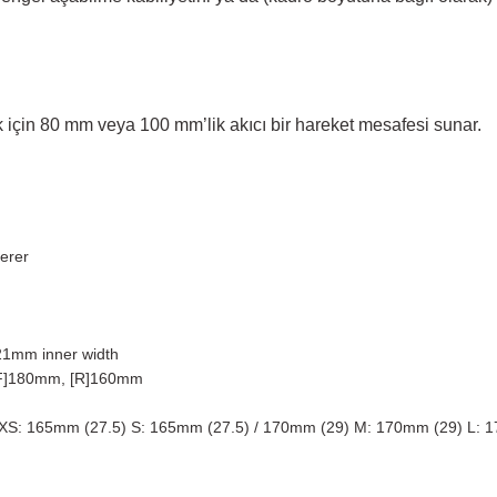
 için 80 mm veya 100 mm’lik akıcı bir hareket mesafesi sunar.
eerer
 21mm inner width
 [F]180mm, [R]160mm
) XS: 165mm (27.5) S: 165mm (27.5) / 170mm (29) M: 170mm (29) L: