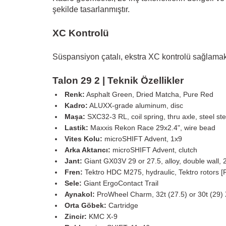
şekilde tasarlanmıştır.
XC Kontrolü
Süspansiyon çatalı, ekstra XC kontrolü sağlamak
Talon 29 2 | Teknik Özellikler
Renk:
Asphalt Green, Dried Matcha, Pure Red
Kadro:
ALUXX-grade aluminum, disc
Maşa:
SXC32-3 RL, coil spring, thru axle, steel st
Lastik:
Maxxis Rekon Race 29x2.4", wire bead
Vites Kolu:
microSHIFT Advent, 1x9
Arka Aktarıcı:
microSHIFT Advent, clutch
Jant:
Giant GX03V 29 or 27.5, alloy, double wall,
Fren:
Tektro HDC M275, hydraulic, Tektro rotors
Sele:
Giant ErgoContact Trail
Aynakol:
ProWheel Charm, 32t (27.5) or 30t (29
Orta Göbek:
Cartridge
Zincir:
KMC X-9