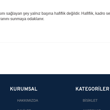
nı sağlayan şey yalnız başına hafiflik değildir. Hafiflik, kadro sert
k oranını sunmaya odaklanır.
onularda yetersiz gördüğünüz noktaları öneri formunu kullanarak tarafımıza ilete
Bu ürüne ilk yorumu siz yapın!
Yorum Yaz
KURUMSAL
KATEGORİLER
HAKKIMIZDA
BİSİKLET