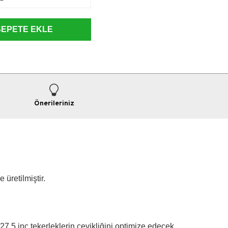
SEPETE EKLE
Önerileriniz
üretilmiştir.
27.5 inç tekerleklerin çevikliğini optimize edecek