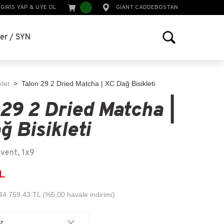
GIRIS YAP
&
UYE OL
GIANT CADDEBOSTAN
ler / SYN
klet
Talon 29 2 Dried Matcha | XC Dağ Bisikleti
 29 2 Dried Matcha |
ğ Bisikleti
vent, 1x9
TL
 44.759,43 TL (%5,00 havale indirimi)