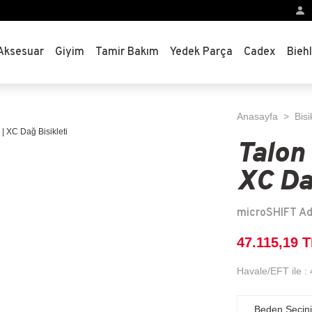
Aksesuar
Giyim
Tamir Bakım
Yedek Parça
Cadex
Bieh
Anasayfa
Bisi
Talon
XC Da
microSHIFT Ad
47.115,19 
Havale/EFT ile :