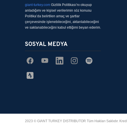
Bu ürüne benzer farklı alternatifler olmalı.
giant-turkey.com
Gizlilik Politikası’nı okuyup
anladığımı ve kişisel verilerimin söz konusu
Politika’da belirtilen amaç ve şartlar
çerçevesinde işlenebileceğini, aktarılabileceğini
ve saklanabileceğini kabul ettiğimi beyan ederim.
SOSYAL MEDYA
2023 © GIANT TURKEY DISTRIBUTOR Tüm Hakları Saklıdır. Kredi kartı