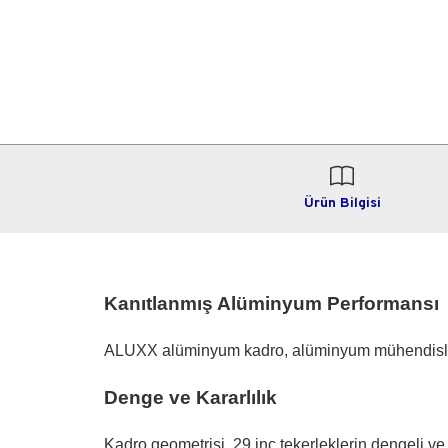
Ürün Bilgisi
Kanıtlanmış Alüminyum Performansı
ALUXX alüminyum kadro, alüminyum mühendisliğind
Denge ve Kararlılık
Kadro geometrisi, 29 inç tekerleklerin dengeli ve