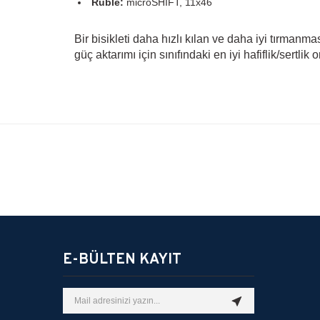
Ruble:
microSHIFT, 11x46
Bir bisikleti daha hızlı kılan ve daha iyi tırmanması
güç aktarımı için sınıfındaki en iyi hafiflik/sertli
Bu ürünün fiyat bilgisi, resim, ürün açıklamalarında ve diğer k
Görüş ve önerileriniz için teşekkür ederiz.
Ürün resmi kalitesiz, bozuk veya görüntülenemiyor.
Ürün açıklamasında eksik bilgiler bulunuyor.
E-BÜLTEN KAYIT
Ürün bilgilerinde hatalar bulunuyor.
Ürün fiyatı diğer sitelerden daha pahalı.