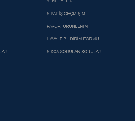
YENİ ÜYELİK
SİPARİŞ GEÇMİŞİM
FAVORİ ÜRÜNLERİM
HAVALE BİLDİRİM FORMU
ŞLAR
SIKÇA SORULAN SORULAR