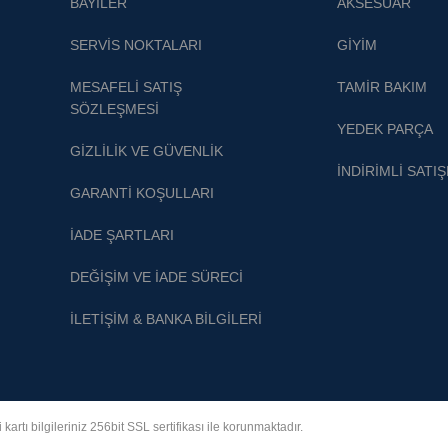
BAYİLER
AKSESUAR
SERVİS NOKTALARI
GİYİM
MESAFELİ SATIŞ
TAMİR BAKIM
SÖZLEŞMESİ
YEDEK PARÇA
Gönder
GİZLİLİK VE GÜVENLİK
İNDİRİMLİ SATI
GARANTİ KOŞULLARI
İADE ŞARTLARI
DEĞİŞİM VE İADE SÜRECİ
İLETİŞİM & BANKA BİLGİLERİ
 bilgileriniz 256bit SSL sertifikası ile korunmaktadır.