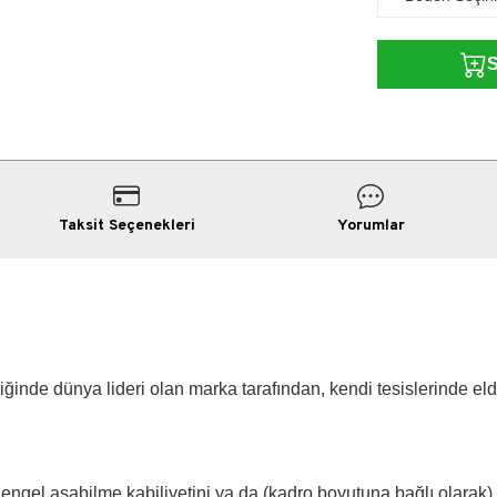
Taksit Seçenekleri
Yorumlar
e dünya lideri olan marka tarafından, kendi tesislerinde elde 
 engel aşabilme kabiliyetini ya da (kadro boyutuna bağlı olarak) 