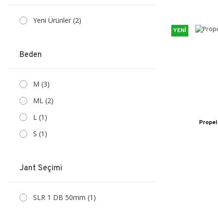
Yeni Ürünler (2)
YENİ
Beden
M (3)
ML (2)
L (1)
Propel
S (1)
Jant Seçimi
SLR 1 DB 50mm (1)