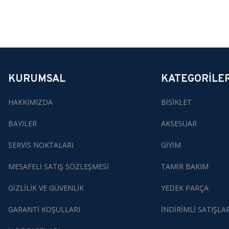
KURUMSAL
KATEGORİLE
HAKKIMIZDA
BİSİKLET
BAYİLER
AKSESUAR
SERVİS NOKTALARI
GİYİM
MESAFELİ SATIŞ SÖZLEŞMESİ
TAMİR BAKIM
GİZLİLİK VE GÜVENLİK
YEDEK PARÇA
GARANTİ KOŞULLARI
İNDİRİMLİ SATIŞLA