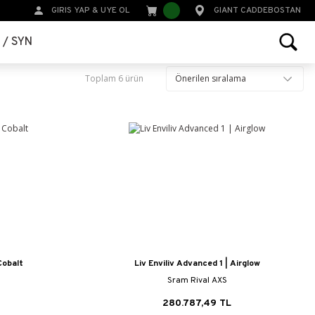
GIRIS YAP
&
UYE OL
GIANT CADDEBOSTAN
r / SYN
Toplam 6 ürün
Cobalt
Liv Enviliv Advanced 1 | Airglow
Sram Rival AXS
280.787,49 TL