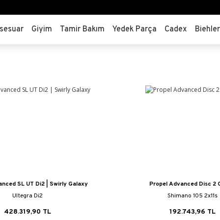
sesuar
Giyim
Tamir Bakım
Yedek Parça
Cadex
Biehle
nced SL UT Di2 | Swirly Galaxy
Propel Advanced Disc 2 
Ultegra Di2
Shimano 105 2x11s
428.319,90 TL
192.743,96 TL