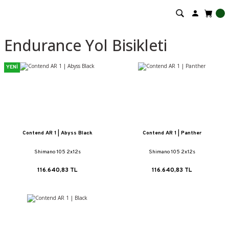
Endurance Yol Bisikleti
YENİ
Contend AR 1 | Abyss Black
Contend AR 1 | Panther
Shimano 105 2x12s
Shimano 105 2x12s
116.640,83 TL
116.640,83 TL