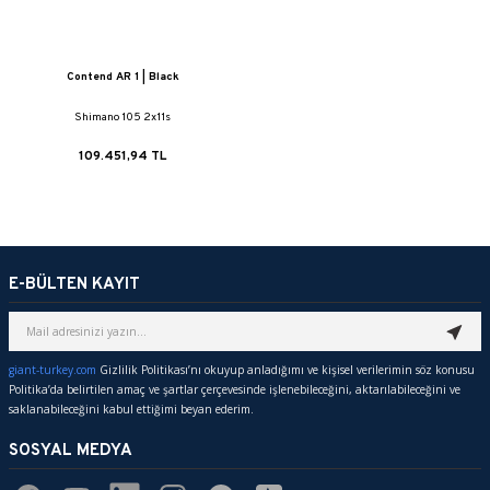
Contend AR 1 | Black
Shimano 105 2x11s
109.451,94 TL
E-BÜLTEN KAYIT
giant-turkey.com
Gizlilik Politikası’nı okuyup anladığımı ve kişisel verilerimin söz konusu
Politika’da belirtilen amaç ve şartlar çerçevesinde işlenebileceğini, aktarılabileceğini ve
saklanabileceğini kabul ettiğimi beyan ederim.
SOSYAL MEDYA