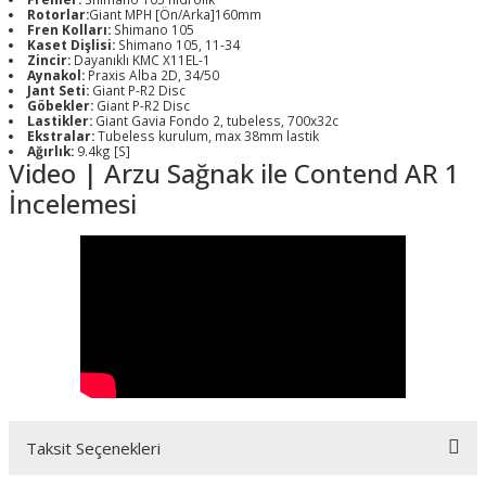
Rotorlar:
Giant MPH [Ön/Arka]160mm
Fren Kolları:
Shimano 105
Kaset Dişlisi:
Shimano 105, 11-34
Zincir:
Dayanıklı KMC X11EL-1
Aynakol:
Praxis Alba 2D, 34/50
Jant Seti:
Giant P-R2 Disc
Göbekler:
Giant P-R2 Disc
Lastikler:
Giant Gavia Fondo 2, tubeless, 700x32c
Ekstralar:
Tubeless kurulum, max 38mm lastik
Ağırlık:
9.4kg [S]
Video | Arzu Sağnak ile Contend AR 1
İncelemesi
Taksit Seçenekleri