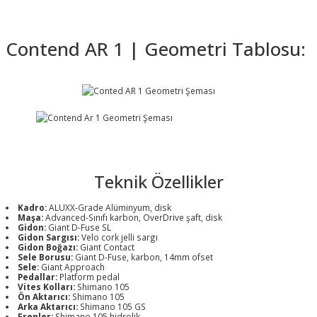
Contend AR 1 | Geometri Tablosu:
Teknik Özellikler
Kadro:
ALUXX-Grade Alüminyum, disk
Maşa:
Advanced-Sınıfı karbon, OverDrive şaft, disk
Gidon:
Giant D-Fuse SL
Gidon Sargısı:
Velo cork jelli sargı
Gidon Boğazı:
Giant Contact
Sele Borusu:
Giant D-Fuse, karbon, 14mm ofset
Sele:
Giant Approach
Pedallar:
Platform pedal
Vites Kolları:
Shimano 105
Ön Aktarıcı:
Shimano 105
Arka Aktarıcı:
Shimano 105 GS
Frenler:
Shimano 105 hidrolik