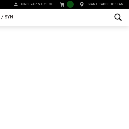
GIRIS YAP
&
UYE OL
GIANT CADDEBOSTAN
r / SYN