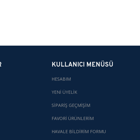
R
KULLANICI MENÜSÜ
HESABIM
YENİ ÜYELİK
SİPARİŞ GEÇMİŞİM
FAVORİ ÜRÜNLERİM
HAVALE BİLDİRİM FORMU