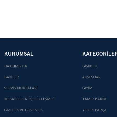
KURUMSAL
KATEGORİLE
HAKKIMIZDA
BİSİKLET
BAYİLER
AKSESUAR
SERVİS NOKTALARI
GİYİM
MESAFELİ SATIŞ SÖZLEŞMESİ
TAMİR BAKIM
GİZLİLİK VE GÜVENLİK
YEDEK PARÇA