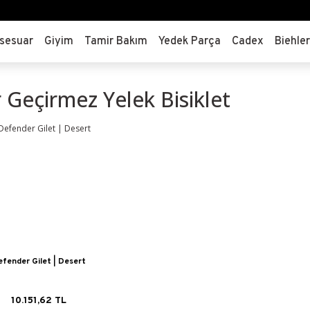
sesuar
Giyim
Tamir Bakım
Yedek Parça
Cadex
Biehle
 Geçirmez Yelek Bisiklet
fender Gilet | Desert
10.151,62 TL