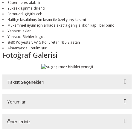
Süper nefes alabilir
Yüksek aşınma direnci
Fermuarlı göğüs cebi
Hafifçe kısaltılmış ön kısmı ile özel yarış kesimi
Mükemmel uyum için arkada ekstra geniş silikon kaplı bel bandı
Yansıtıcı ekler
Yansıtıcı Biehler logosu
%80 Polyester, %15 Poliüretan, %5 Elastan
Almanya'da üretilmiştir
Fotoğraf Galerisi
Taksit Seçenekleri
Yorumlar
Önerileriniz
Bu ürüne ilk yorumu siz yapın!