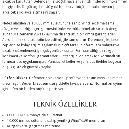
sıcak ve kuru tutan Defender jile, soğuk havalar ve hızlı inişler için mükemmel
bir giysidir. Düşük ağırlığı 140 g (M beden) ve küçük ambalaj boyutu jilenin
arka cebe kolayca sığmasını sağlar.
Nefes alabilen ve 10.000 mm su sütununa sahip WindTex® malzeme,
rüzgar ve ıslaklığın içeri girmesini önler ve mükemmel bir sıcaklık dengesi
sunar. Malzemenin yüksek aşınma direnci uzun bir ömrü garanti eder.
Aerodinamik olarak optimize edilmiş jile tam oturur. Defender jile, jarse
ceplerinize kolay erişim sağlamak için çift taraflı bir fermuara sahiptir ve
sıcaklık düzenlemesi için çok yönlülük sunar. Fermuar altlığı ek rüzgar
koruması ve konforu garanti eder. Cilt tahrişini önlemek için korumalı bir
fermuar ucu uygulanmıştır. Yansıtıcı etiketler ve yansıtıcı. Biehler Logosu
düşük ışıkta ek güvenlik sağlar.
Lütfen Dikkat:
Defender Koleksiyonu profesyonel takım yarış kesiminde
üretilmiştir. Beden kılavuzumuzu şiddetle tavsiye ederiz. Normal bir uyum
için lütfen bir beden büyük sipariş verin.
TEKNİK ÖZELLİKLER
ECO + FAIR, Almanya'da el üretimi
10.000 mm su sütununa sahip yenilikçi WindTex® membran
Rüzgar ve su geçirmez malzeme